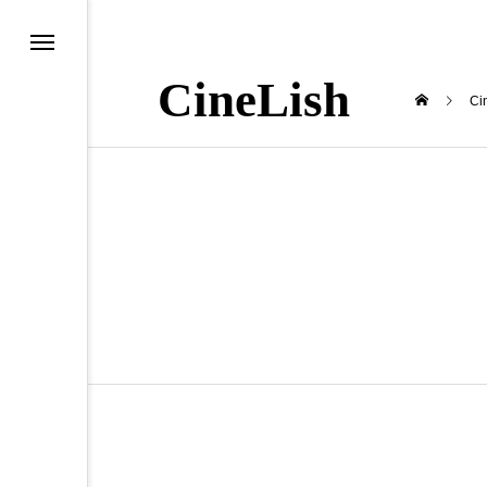
CineLish
Ci
映画