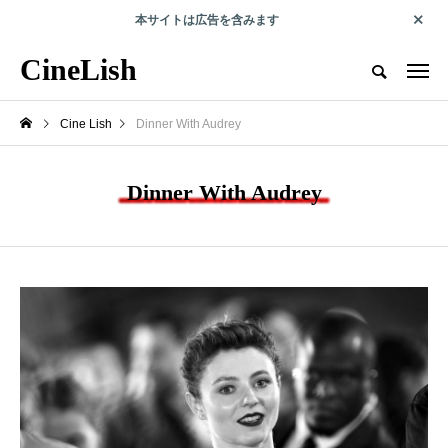
本サイトは広告を含みます
エンタメで人の可能性を切り拓くwebマガジン
CineLish
CineLish とは？
運営会社概要
プライバシーポリシー
取材・
Cine Lish
Dinner With Audrey
RECOMMEND
Dinner With Audrey
映画
俳優コラム
瓦礫の中から、命は生
第6回外山史織コラム
まれ続ける――ガザ在
『のめり込んだ「やっ