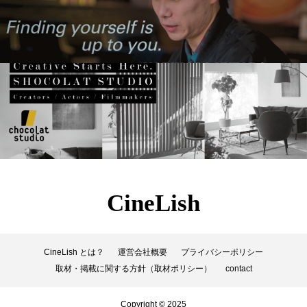
Words Breathe Life
アニャ・テイラー＝ジョイ
アバター:ファイヤー・アンド・アッシュ
アベンジャーズ：ドゥームズデイ
アメリカ
アリアナ・グランデ
アリス・イン・ワンダーランド
アン・ハサウェイ
アンジェリーナ・ジョリー
アンセル・エルゴート
CineLish
アンドリュー・ガーフィールド
アンナ・サワイ
イカゲーム
いまおかしんじ
CineLish とは？
運営会社概要
プライバシーポリシー
取材・掲載に関する方針（取材ポリシー）
contact
いまおかしんじ監督
インターステラー
Copyright © 2025
ウーナ・チャップリン
ウィキッド ふたりの魔女