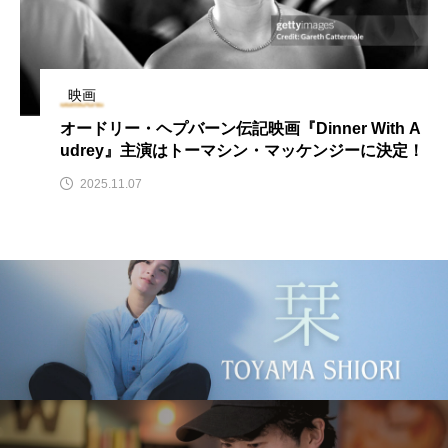
住チームが記録したド
ている風」の毎日』
キュメンタリー『9月
y
Rooney
Roone
のアル・ラシード通
2026.08.04
2026.08.07
り』公開
映画
TAG LIST
オードリー・ヘプバーン伝記映画『Dinner With A
udrey』主演はトーマシン・マッケンジーに決定！
9月のアル・ラシード通り
Dinner With Audrey
2025.11.07
F1／エフワン
GODZILLA
HBO版『ハリー・ポッター 』
IELTS
jkローリング
Netflix
Return to My Blue
SUPER 8／スーパーエイト
Wicked: For Good（ウィキッド：フォー・グッド）