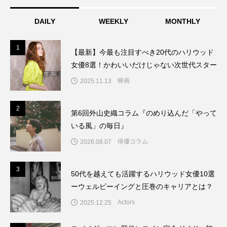
DAILY
WEEKLY
MONTHLY
1
1
【最新】今最も注目すべき20代のハリウッド
女優8選！かわいいだけじゃない次世代スター
映画
2025.11.13
2
2
第6回外山史織コラム『のめり込んだ「やって
いる風」の毎日』
俳優コラム
2026.08.07
3
3
50代を越えても活躍するハリウッド女優10選
ーウェルビーイングと圧巻のキャリアとは？
Actors
2025.12.25