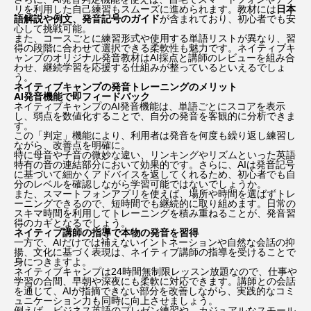
リを利用した自己練習もスムーズに進められます。
教材には
日本
語解説や例文、発音記号のガイド
が含まれており、初心者でも安
心して挑戦可能。
ウィキッド 永遠の約束
エマ・ストーン
また、
コースごとに練習形式や使用する単語リストが異なり、習
得の段階に合わせて選択できる柔軟性も魅力
です。ネイティブキ
ャンプのオリジナル発音教材はAI採点と講師のレビューを組み合
エミリー・ブラント
エル・ファニング
わせ、継続学習を応援する仕組みが整っているといえるでしょ
う。
ネイティブキャンプの発音トレーニングのメリット
AI発音機能で即フィードバック
オードリー・ヘプバーン
キアヌ・リーブス
ネイティブキャンプのAI発音機能は、単語ごとにスコアを表示
し、弱点を数値化することで、自分の発音を客観的に分析できま
す。
キルスティン・ダンスト
クレイマー、クレイマー
この「判定」機能により、利用者は発音を何度も繰り返し練習し
ながら、改善点を明確に。
特に母音や子音の微妙な違い、リンキングやリズムといった英語
特有の音の連結部分において効果的です。
さらに、AIは発音記号
ゲイテン・マタラッツォ
ケイト・ブランシェット
に基づいて細かくアドバイスを返してくれるため、初心者でも自
分のレベルを確認しながら学習可能ではないでしょうか。
また、スマートフォンアプリを使えば、
場所や時間を選ばずトレ
ゴジラ-1.0
ザ・バットマン
ーニングできるので、短時間でも継続的に取り組めます。
日常の
スキマ時間を利用してトレーニングを積み重ねることが、発音習
得のカギとなるでしょう。
ネイティブ講師の指導で本物の発音を習得
ジェームズ・ガン
ジェームズ・キャメロン
一方で、AIだけでは補えないイントネーションや自然な会話の抑
揚、文化に基づく表現は、ネイティブ講師の指導を受けることで
身につきますよ。
ジェニファー・アニストン
シャーリーズ・セロン
ネイティブキャンプは24時間無制限レッスン放題なので、仕事や
学習の合間、早朝や深夜にも柔軟に対応できます。
講師との会話
を通じて、AIが指摘できない部分を改善しながら、実践的なコミ
ジュラシック・ワールド
ジュリア・ロバーツ
ュニケーション力も同時に向上させましょう。
例えば、ビジネス英語のプレゼン練習や、カジュアルなスモール