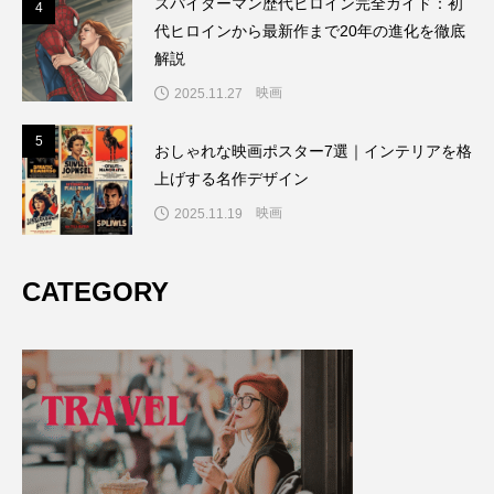
スパイダーマン歴代ヒロイン完全ガイド：初
4
4
代ヒロインから最新作まで20年の進化を徹底
解説
映画
2025.11.27
5
5
おしゃれな映画ポスター7選｜インテリアを格
上げする名作デザイン
映画
2025.11.19
CATEGORY