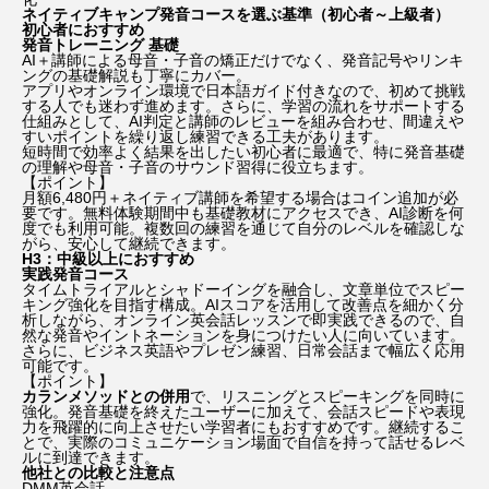
ネイティブキャンプ発音コースを選ぶ基準（初心者～上級者）
ニコール・キッドマン
ニコラス・ケイジ
初心者におすすめ
発音トレーニング 基礎
AI＋講師による母音・子音の矯正だけでなく、発音記号やリンキ
ハリー・ポッター
ハリウッド
ングの基礎解説も丁寧にカバー。
アプリやオンライン環境で日本語ガイド付きなので、初めて挑戦
する人でも迷わず進めます。さらに、学習の流れをサポートする
仕組みとして、AI判定と講師のレビューを組み合わせ、間違えや
ハル・ベリー
すいポイントを繰り返し練習できる工夫があります。
短時間で効率よく結果を出したい初心者に最適で、特に発音基礎
の理解や母音・子音のサウンド習得に役立ちます。
ファンタスティック４：ファースト・ステップ
【
ポイント
】
月額6,480円＋ネイティブ講師を希望する場合はコイン追加が必
要です。無料体験期間中も基礎教材にアクセスでき、AI診断を何
プラダを着た悪魔
プラダを着た悪魔2
度でも利用可能。複数回の練習を通じて自分のレベルを確認しな
がら、安心して継続できます。
H3：中級以上におすすめ
実践発音コース
ブラッド・ピット
プレデター：バッドランド
タイムトライアルとシャドーイングを融合し、文章単位でスピー
キング強化を目指す構成。AIスコアを活用して改善点を細かく分
析しながら、オンライン英会話レッスンで即実践できるので、
自
フレンズ
ペドロ・パスカル
然な発音やイントネーションを身につけたい人
に向いています。
さらに、ビジネス英語やプレゼン練習、日常会話まで幅広く応用
可能です。
【
ポイント
】
マーティ・シュプリーム 世界をつかめ
カランメソッドとの併用
で、リスニングとスピーキングを同時に
強化。発音基礎を終えたユーザーに加えて、会話スピードや表現
力を飛躍的に向上させたい学習者にもおすすめです。継続するこ
マイ・インターン
マイキー・マディソン
とで、実際のコミュニケーション場面で自信を持って話せるレベ
ルに到達できます。
他社との比較と注意点
DMM英会話
マシュー・マコノヒー
マレフィセント