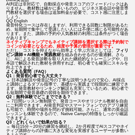
AI判定は非対応で、自動採点や発音スコアのフィードバックはあ
りません。
教材数は確かに多いものの、ビジネス英会話や発音専
門教材を選択する場合は追加料金が必要で、コスト感に注意しま
ミッション：インポッシブル
しょう。
QQ English
発音特化コースは存在しますが、利用できる回数に制限があるた
ミリー・ボビー・ブラウン
メリル・ストリープ
め、短期間で集中して受講したい人には不便に感じる可能性があ
ります。
また、講師の予約や人気教材の利用には条件がつく場合
があります。
ネイティブキャンプでもネイティブ講師を選択する際は予約制で
モダン・ラブ～今日もNYの街角で～
コインが必要となるため、頻度や予算の管理が重要です。
ただし、コストを抑えながら効率よく学ぶ方法としては、
フィリ
ピン講師＋AI機能＋実践教材
を組み合わせるのが最適解。
さら
モンゴル映画祭
レ・ミゼラブル
に、AIによる発音診断を取り入れた継続的なトレーニングや、日
本語で解説された教材を併用すれば、初心者でも確実にスキルを
向上できます。
よくある質問（FAQ）
レオナルド・ディカプリオ
ロケ地巡り
Q1：発音初心者でも大丈夫？
→ 日本語解説や発音記号の丁寧な説明つきなので安心。AI採点
と講師によるダブル指導で、基礎から実践まで段階的に練習でき
ロバート・パティンソン
ます。発音教材やリンキング解説も充実しているため、初心者で
も短期間で発音基礎の習得を期待できます。
Q2：無料体験でどこまでできる？
→ 7日間レッスン無制限で、発音コースやオリジナル教材を自由
名もなき者／A COMPLETE UNKNOWN
外山史織
にご利用できます。AI発音判定やスマートフォンでのアプリ練習
も可能で、時間や場所を問わず挑戦可能。さらに、通常の英会話
レッスンも体験できるので、Native Campの特徴をしっかり確認
忽那汐里
成原佑太郎
戸張瞬
できますよ。
Q3：どれくらいで効果が出る？
→ 毎日15分～20分の練習を継続し、2か月程度でAIスコアやネイ
新田真剣佑
枯れ木に銃弾
洋画
ティブ講師からの評価に大きな変化を実感するユーザーが多数い
るようです。