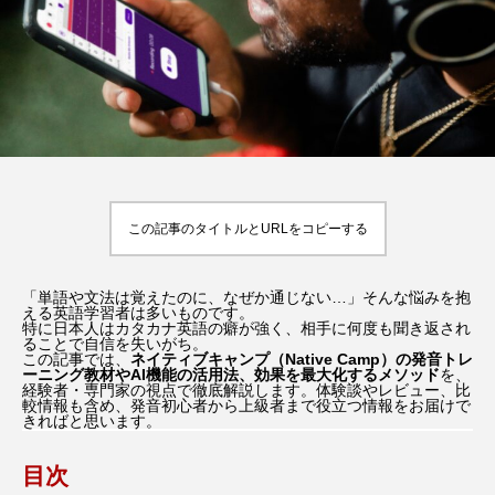
ている風」の毎日』
パリの撮影地、見れる
場所、聖地巡礼のコツ
y
Rooney
Roone
2026.08.07
2026.01.31
TAG LIST
9月のアル・ラシード通り
Dinner With Audrey
この記事のタイトルとURLをコピーする
F1／エフワン
GODZILLA
「
単語や文法は覚えたのに、なぜか通じない…
」そんな悩みを抱
HBO版『ハリー・ポッター 』
IELTS
える英語学習者は多いものです。
特に日本人はカタカナ英語の癖が強く、相手に何度も聞き返され
ることで自信を失いがち。
jkローリング
Netflix
Return to My Blue
この記事では、
ネイティブキャンプ（Native Camp）の発音トレ
ーニング教材やAI機能の活用法、効果を最大化するメソッド
を、
経験者・専門家の視点で徹底解説します。体験談やレビュー、比
較情報も含め、発音初心者から上級者まで役立つ情報をお届けで
SUPER 8／スーパーエイト
きればと思います。
Wicked: For Good（ウィキッド：フォー・グッド）
目次