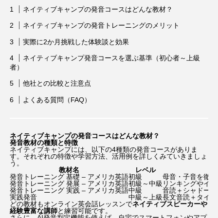
Words Breathe Life
アニャ・テイラー＝ジョイ
ネイティブキャンプの発音コースはどんな教材？
ネイティブキャンプの発音トレーニングのメリット
アバター:ファイヤー・アンド・アッシュ
実際に2か月挑戦した体験談と効果
アベンジャーズ：ドゥームズデイ
アメリカ
ネイティブキャンプ発音コースを選ぶ基準（初心者～上級
者）
アリアナ・グランデ
他社との比較と注意点
よくある質問（FAQ）
アリス・イン・ワンダーランド
アン・ハサウェイ
アンジェリーナ・ジョリー
アンセル・エルゴート
ネイティブキャンプの発音コースはどんな教材？
発音教材の種類と特徴
アンドリュー・ガーフィールド
アンナ・サワイ
ネイティブキャンプには、以下の
4種類の発音コース
がありま
す。それぞれの特徴や学習方法、活用例を詳しくみていきましょ
う。
教材名
レベル
イカゲーム
いまおかしんじ
発音トレーニング 基礎 – アメリカ英語
初級
母音・子音を徹底
発音トレーニング 発展 – アメリカ英語
初級～中級
リンキングやイン
発音トレーニング 実践 – アメリカ英語
中級
音読＋シャドーイ
いまおかしんじ監督
インターステラー
実践発音
中級～上級
長文音読＋タイム
どの教材もオンライン英会話レッスンで
ネイティブスピーカーや
経験豊富な講師
と練習可能です。
さらに、AI発音判定機能を使えば、自宅でスマートフォンやアプ
ウーナ・チャップリン
ウィキッド ふたりの魔女