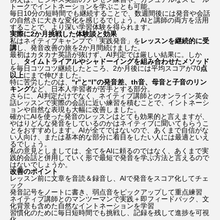
トークでイントネーションを学ぶことも可能。
毎日10分の短時間でも継続することで、数週間後には発音や会話
ジョセフ・クイン
ジョニー・デップ
の自然さに大きな変化を感じるでしょう。
AIと講師の両方を活用
することで、より深い学習体験を得られます。
実際に2か月挑戦した体験談と効果
ジョン・ウィック
ジョン・バーンサル
私はネイティブキャンプで「実践発音」を
レッスンを継続的に受
講
し、発音改善の旅を2か月間続けました。
最初はカタカナ英語が抜けず、AI判定では厳しい結果に。しか
し、
タイムトライアルやシャドーイングを組み合わせたメソッド
シンシア・エリヴォ
スカーレット・ヨハンソン
を毎日コツコツ継続したところ、2か月後には平均スコアが70
点
以上
にまで伸びました。
特に苦労したのは、
“r”と“l”の発音差、th音、母音と子音のリン
ストレンジャー・シングス5
スパイダーマン
キング
など、日本人学習者が苦手とする部分。
さらに、AI判定だけでなく、ネイティブ講師とのオンライン英会
話レッスンで実際の会話に近い練習を積むことで、イントネーシ
ョンや自然な表現も大幅に改善しました。
セイディー・シンク
ゼンデイヤ
確かにAIを使った発音のレッスンはとても効果的と言えますが、
やはりどんな発音をしているのかはネイティブに聞いてもらうこ
とをおすすめします。
AIが全てではないので、あくまで自信がな
ダークナイト ライジング
タイタニック
い人向け、または基本的な部分に着目をしたい人には最適といえ
るでしょう。
私の意見としましては、全てをAIに頼るのではなく、あくまで実
ティモシー・シャラメ
トーマシン・マッケンジー
践的会話と併用していく形で最短で発音を学ぶ方法と言えるので
はないでしょうか。
改善のポイント
レッスン前に文章を音読＆録音し、AIで発音をスコア化してチェ
トイ・ストーリー5
トム・クルーズ
ック
発音記号をノートに書き、弱点音をピックアップして重点練習
ネイティブ講師とのマンツーマンで実践＋即フィードバック、文
ドラマ版『ハリー・ポッター』
化背景も含めた自然なイントネーションを学習
習慣化のために毎日短時間でも挑戦し、記録を残して進捗を可視
化