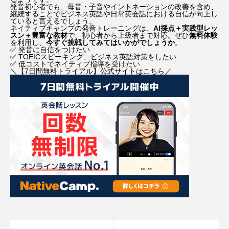
発音初心者でも、母音・子音やイントネーションの改善を含め、
継続することでビジネス英語や日常英会話における自信が向上し
海外旅行
海外移住
田所ちさ
ていると言えるでしょう。
ネイティブキャンプの発音トレーニングは、
AI採点＋実践型レッ
スン＋豊富な教材
で、初心者から上級者まで対応。ぜひ
無料体験
瞬間英作文
祐真キキ
竜宮の誘い
を利用し、
今すぐ挑戦してみてはいかがでしょうか
。
✅ 発音に自信をつけたい
✅ TOEICスピーキング、ビジネス英語対策をしたい
✅ 低コストでネイティブ指導を受けたい
英会話
菅野恵
菊池凛子
鈴田修也
＼【7日間無料トライアル】公式サイトはこちら／
鍵
防犯グッズ
鬼滅の刃