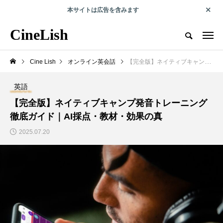
本サイトは広告を含みます
エンタメで人の可能性を切り拓くwebマガジン
CineLish
CineLish とは？
運営会社概要
プライバシーポリシー
取材・
Cine Lish
オンライン英会話
【完全版】ネイティブキャンプ発音トレーニング徹底ガイド｜AI採点・教材・効果の真
RECOMMEND
英語
【完全版】ネイティブキャンプ発音トレーニング
俳優コラム
海外旅行
徹底ガイド｜AI採点・教材・効果の真
2025.07.20
第6回外山史織コラム
『プラダを着た悪魔』
『のめり込んだ「やっ
ロケ地ガイド｜NY・