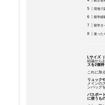
航空会
ストレンジャー・シングス5
現地で
タイタニック
ティモシー
留学経
ドラマ版『ハリー・ポッター』
留学タ
迷った
ハル・ベリー
ファンタス
ブラッド・ピット
プレデ
Lサイズ（
マーティ・シュプリーム 世界を
結論から
スを2個
マレフィセント
ミッショ
これに加
リュック
モダン・ラブ～今日もNYの街角
メインの
ンバッグ
ロケ地巡り
ロバート・パ
パスポー
に使うも
成原佑太郎
戸張瞬