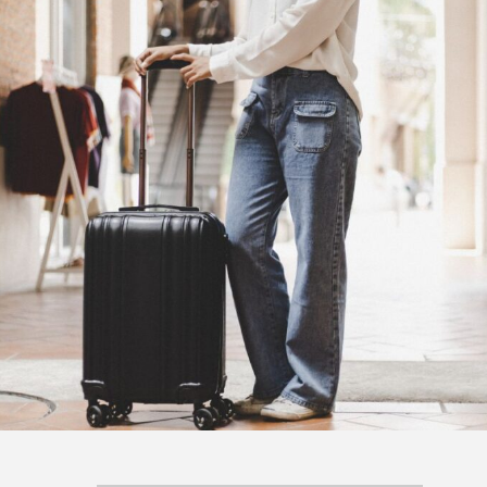
第6回外山史織コラム
『プラ
『のめり込んだ「やっ
ロケ地
ている風」の毎日』
リの撮
Rooney
Rooney
所、聖
2026.08.07
2026
TAG LIST
Dinner With Audrey
F1／エフワン
GODZILLA
H
Netflix
Return to My Blue
SUPER 8／スーパーエイト
キッド：フォー・グッド）
Words Breathe Life
アニャ・テイラ