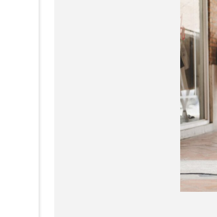
瓦礫の中から、命は生
まれ続ける――ガザ在
住チームが記録したド
キュメンタリー『9月の
2026.08.04
アル・ラシード通り』
公開
9月のアル・ラシード通り
IELTS
jkローリング
Wicked: For Good（ウィ