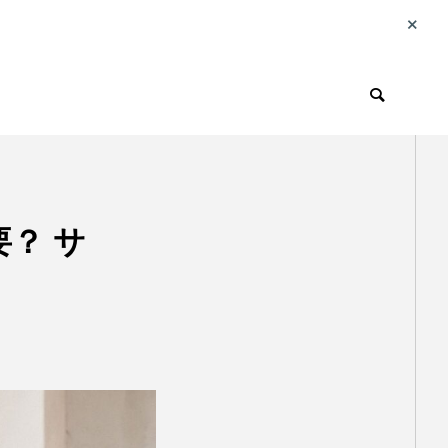
旅行
？ サ