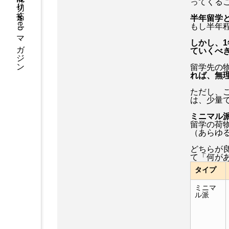
エンタメで人の可能性を切り拓くwebマガジン
ってくる
半年留学
もし半年
しかし、
ていくべ
留学先の
れば、無
ただし、
は、少量
ミニマル派
留学の荷
（あらゆ
どちらが
て「何が
タイプ
ミニマ
ル派