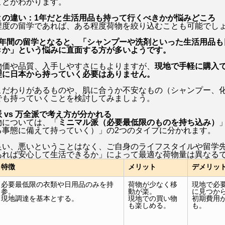
ことがわかります。
との違い：1年だと生活用品も持って行くべきかが悩みどころ
程度の留学であれば、ある程度荷物を絞り込むことも可能でし
1年間の留学となると、「シャンプーや洗剤といった生活用品も
きか」という悩みに直面する方が多いようです。
物価や品質、入手しやすさにもよりますが、
現地で手軽に購入
理に日本から持っていく必要はありません。
こだわりがあるものや、肌に合うか不安なもの（シャンプー、
でも持っていくことを検討してみましょう。
 vs 万全派で考え方が分かれる
物については、「
ミニマル派（必要最低限のものを持ち込み）
る事態に備えて持っていく）
」の2つのタイプに分かれます。
良い、悪いということはなく、ご自身のライフスタイルや留学
あれば安心して生活できるか」によって最適な荷物量は異なる
特徴
メリット
デメリッ
必要最低限の衣類や日用品のみを持
荷物が少なく移
現地で必
参。
動が楽。
に見つか
現地調達を基本とする。
現地での買い物
初期費用
も楽しめる。
も。