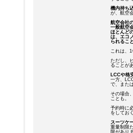
機内持ち込
が、航空
航空会社
一般航空会
ほとんど
は、エコノ
られるこ
これは、
ただし、
ることが
LCCや格
一方、L
で、また
その場合
ことも。
予約時に
をしてお
スーツケー
重量制限
限があり