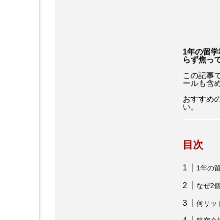
アバター:ファイヤー・アンド・
アリス・イン・ワンダーランド
1年の留
アンドリュー・ガーフィールド
らず焦っ
この記事で
インターステラー
ウーナ
ールも含
おすすめ
エミリー・ブラント
エル
い。
キルスティン・ダンスト
目次
ゴジラ-1.0
ザ・バットマ
1年の
シャーリーズ・セロン
ジ
なぜ2
ジョン・ウィック
ジョン
何リッ