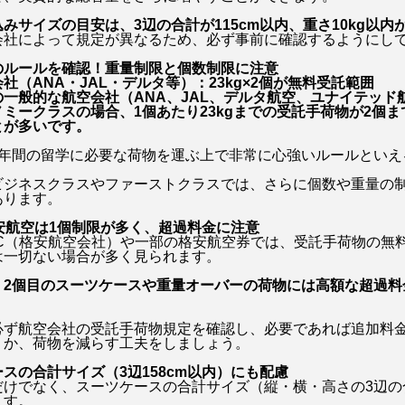
みサイズの目安は、3辺の合計が115cm以内、重さ10kg以内
会社によって規定が異なるため、必ず事前に確認するようにし
のルールを確認！重量制限と個数制限に注意
社（ANA・JAL・デルタ等）：23kg×2個が無料受託範囲
の一般的な航空会社（ANA、JAL、デルタ航空、ユナイテッド
ミークラスの場合、1個あたり23kgまでの受託手荷物が2個
とが多いです。
1年間の留学に必要な荷物を運ぶ上で非常に心強いルールといえ
ビジネスクラスやファーストクラスでは、さらに個数や重量の
あります。
安航空は1個制限が多く、超過料金に注意
CC（格安航空会社）や一部の格安航空券では、受託手荷物の無
は一切ない場合が多く見られます。
、
2個目のスーツケースや重量オーバーの荷物には高額な超過料
必ず航空会社の受託手荷物規定を確認し、必要であれば追加料
くか、荷物を減らす工夫をしましょう。
スの合計サイズ（3辺158cm以内）にも配慮
だけでなく、スーツケースの合計サイズ（縦・横・高さの3辺の
ます。