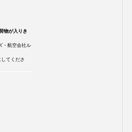
アリアナ・グランデ
セル・エルゴート
荷物が入りき
いまおかしんじ監督
イズ・航空会社ル
遠の約束
エマ・ストーン
にしてくださ
・ブランシェット
ェニファー・アニストン
イン
ジョニー・デップ
ソン