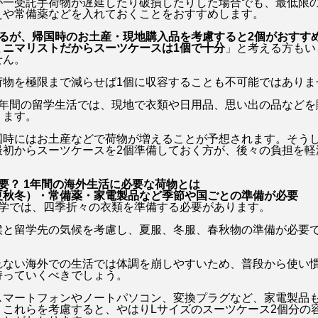
が一受託手荷物が遅延したり破損したりした場合でも、最低限
えや常備薬などを入れておくことをおすすめします。
竜宮の誘い
英会話
菅野恵
菊池凛子
鈴
いるが、帰国時のお土産・現地購入品を考慮すると2個がおすす
ミニマリストだからスーツケースは1個で十分
」と考える方もい
せん。
荷物を極限まで減らせば1個に収容することも不可能ではありま
1年間の留学生活では、現地で衣類や日用品、思い出の品などを
ります。
国時にはお土産などで荷物が増えることが予想されます。そう
最初からスーツケースを2個準備しておく方が、後々の負担を軽
要？ 1年間の海外生活に必要な荷物とは
夏秋冬）・常備薬・家電製品など季節や国ごとの準備が必要
留学では、四季折々の衣類を準備する必要があります。
候と留学先の気候を考慮し、夏服、冬服、春秋物の準備が必要
れない海外での生活では体調を崩しやすいため、普段から使い
持っていくべきでしょう。
スマートフォンやノートパソコン、変換プラグなど、家電製品
。これらを考慮すると、やはりLサイズのスーツケース2個分の