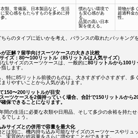
衣類、常備薬、日本製品など、生活
慣れない環境で
荷物が多
に安心感をもたらすものを多めに持
も安心感があ
超過料金
参。
る。
性。
品質の高い日本
製を使える。
どちらのタイプに近いかを考え、バランスの取れたパッキング
ルが正解？留学向けスーツケースの大きさ比較
サイズ：80〜100リットル（85リットルは人気サイズ）
適なLサイズのスーツケースは、一般的に
80リットルから100
を指します。
も、特に85リットル前後のものは、大きすぎず小さすぎず、多
収まりやすいことから人気があります。
て150〜200リットルが目安
スーツケースを2個持っていく場合、合計で150リットルから2
が確保できることになります。
1年間の生活に必要な衣類や日用品、そして多少の余裕を持たせ
えるでしょう。
込みサイズとの併用で容量を最大化
物とは別に、機内持ち込み可能なサイズのスーツケースやリュ
で、実質的な総容量をさらに増やすことができます。