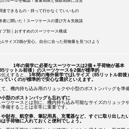
社のルールを確認！重量制限と個数制限に注意
スパイダーマン
セイディー・シンク
ゼンデイヤ
調達できるもの・持って行かなくていいもの
・シャラメ
トーマシン・マッケンジー
トイ・ストーリー
験者に聞いた！スーツケースの選び方＆失敗談
ニコール・キッドマン
ニコラス・ケイジ
ハリー・
イプ別｜おすすめのスーツケース構成
らLサイズ2個が安心。自分に合った荷物量を見つけよう
ティック４：ファースト・ステップ
プラダを着た悪魔
プ
ター：バッドランド
フレンズ
ペドロ・パスカル
1年の留学に必要なスーツケースは2個＋手荷物が基本
85リットル前後）のスーツケースを2個が標準的
つかめ
マイ・インターン
マイキー・マディソン
お伝えすると、
1年間の海外留学ではLサイズ（85リットル前後
持っていくのが標準的で安心な選択といえます。
ン：インポッシブル
ミリー・ボビー・ブラウン
メリル・
えて、機内持ち込み用のリュックや小型のボストンバッグを準
や小型のボストンバッグも忘れずに
で～
モンゴル映画祭
レ・ミゼラブル
レオナルド
スーツケースとは別に、機内持ち込み可能なサイズのリュック
を準備することは非常に重要です。
ティンソン
名もなき者／A COMPLETE UNKNOWN
外山
トや財布、航空券、筆記用具、充電器など、すぐに取り出した
のは手荷物に入れておくと便利でしょう。
新田真剣佑
枯れ木に銃弾
洋画
海外旅行