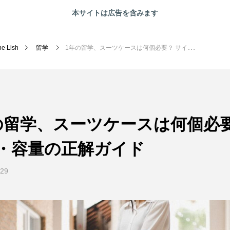
本サイトは広告を含みます
ne Lish
留学
1年の留学、スーツケースは何個必要？ サイズ・容量の正解ガイド
RECOMMEND
俳優コラム
海外
の留学、スーツケースは何個必要
・容量の正解ガイド
.29