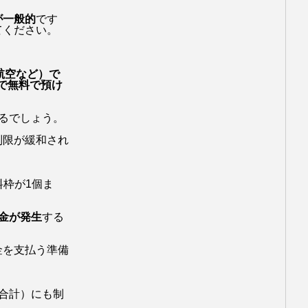
が一般的
です
てください。
航空など）で
まで無料で預け
るでしょう。
制限が緩和され
料枠が1個ま
金が発生
する
金を支払う準備
合計）にも制