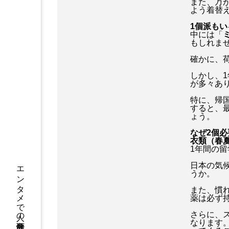
また、万
よう着替
瞬間英作文
祐真キキ
1個派も
中には「
もしれま
防犯グッズ
鬼滅の刃
確かに、
しかし、
が多々あ
特に、帰
すると、
ょう。
なぜ2個必
衣類（春
1年間の
日本の気
うか。
また、慣
薬は必ず
さらに、
なります