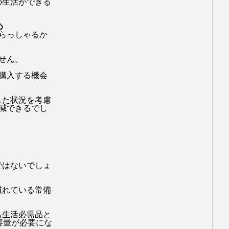
の生活ができる
田修也
鍵
め
らっしゃるか
せん。
購入する機会
した状況を考慮
減できるでし
ではないでしょ
慣れている常備
も生活必需品と
容量が必要にな