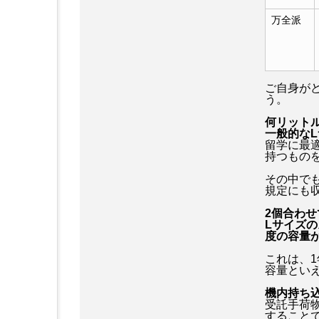
万全派
ご自身が
う。
何リット
一般的なL
留学に最
持つもの
その中で
規定にも
2個合わせ
Lサイズの
度の容量
これは、
容量とい
機内持ち
受託手荷
すること