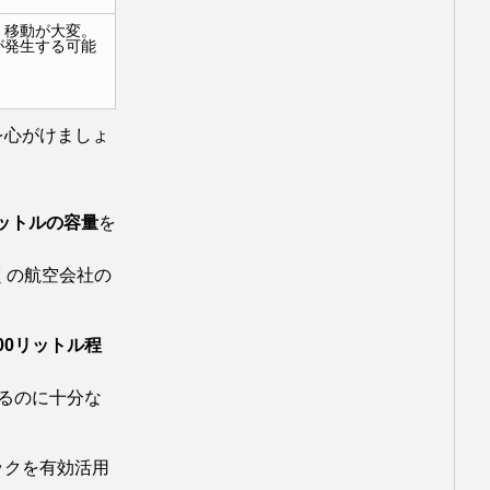
く移動が大変。
が発生する可能
を心がけましょ
リットルの容量
を
くの航空会社の
00リットル程
るのに十分な
ックを有効活用