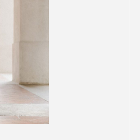
ダを着た悪魔』
ガイド｜NY・パ
影地、見れる場
Rooney
地巡礼のコツ
.01.31
BO版『ハリー・ポッター 』
ー＝ジョイ