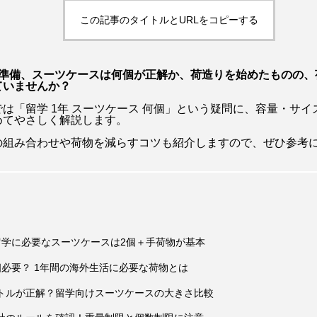
アッシュ
アベンジャーズ：ドゥームズデイ
アメリカ
この記事のタイトルとURLをコピーする
アン・ハサウェイ
アンジェリーナ・ジョリー
アン
学準備、スーツケースは何個が正解か、荷造りを始めたものの、
アンナ・サワイ
イカゲーム
いまおかしんじ
ていませんか？
は「留学 1年 スーツケース 何個」という疑問に、容量・サ
・チャップリン
ウィキッド ふたりの魔女
ウィキッド 永
めてやさしく解説します。
の組み合わせや荷物を減らすコツも紹介しますので、ぜひ参考
・ファニング
オードリー・ヘプバーン
キアヌ・リーブス
クレイマー、クレイマー
ゲイテン・マタラッツォ
ケイト
ン
ジェームズ・ガン
ジェームズ・キャメロン
ジ
留学に必要なスーツケースは2個＋手荷物が基本
ュラシック・ワールド
ジュリア・ロバーツ
ジョセフ・ク
個必要？ 1年間の海外生活に必要な荷物とは
・バーンサル
シンシア・エリヴォ
スカーレット・ヨハン
トルが正解？留学向けスーツケースの大きさ比較