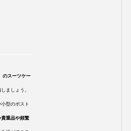
ダークナイト ライジング
5
トム・クルーズ
ポッター
ハリウッド
ラダを着た悪魔2
マシュー・マコノヒー
）のスーツケー
ストリープ
備しましょう。
・ディカプリオ
や小型のボスト
史織
忽那汐里
い貴重品や頻繁
海外移住
田所ちさ