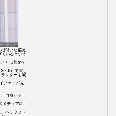
に根付いた偏見
げているといえ
ることは極めて
018）で演じ
ャラクターを演
ェイファーが見
て、自身がトラ
。
流メディアの
は、
ハリウッド