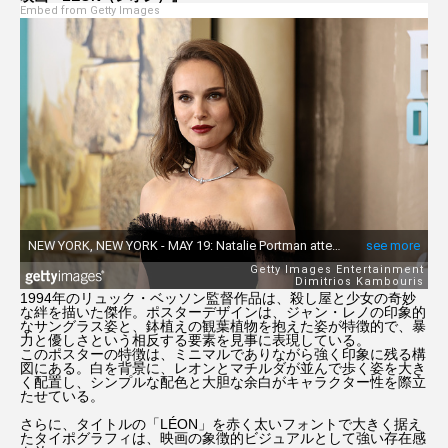
Embed from Getty Images
1994年のリュック・ベッソン監督作品は、殺し屋と少女の奇妙
な絆を描いた傑作。ポスターデザインは、ジャン・レノの印象的
なサングラス姿と、鉢植えの観葉植物を抱えた姿が特徴的で、暴
力と優しさという相反する要素を見事に表現している。
このポスターの特徴は、ミニマルでありながら強く印象に残る構
図にある。白を背景に、レオンとマチルダが並んで歩く姿を大き
く配置し、シンプルな配色と大胆な余白がキャラクター性を際立
たせている。
さらに、タイトルの「LÉON」を赤く太いフォントで大きく据え
たタイポグラフィは、映画の象徴的ビジュアルとして強い存在感