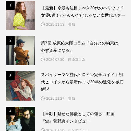
1
1
【最新】今最も注目すべき20代のハリウッド
女優8選！かわいいだけじゃない次世代スター
映画
2025.11.13
2
2
第7回 成原佑太郎コラム『自分との約束は、
必ず資産になる』
俳優コラム
2026.07.30
スパイダーマン歴代ヒロイン完全ガイド：初
3
3
代ヒロインから最新作まで20年の進化を徹底
解説
映画
2025.11.27
4
4
【単独】魅せた俳優としての強さ－映画
『鍵』菅野恵インタビュー
インタビュー
2026.07.10