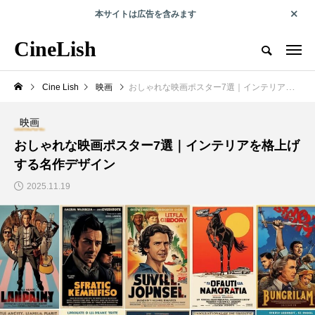
本サイトは広告を含みます
エンタメで人の可能性を切り拓くwebマガジン
CineLish
CineLish とは？
運営会社概要
プライバシーポリシー
取材・
Cine Lish
映画
おしゃれな映画ポスター7選｜インテリアを格上げする名作デザイン
RECOMMEND
映画
おしゃれな映画ポスター7選｜インテリアを格上げ
俳優コラム
海外旅行
する名作デザイン
2025.11.19
第7回 成原佑太郎コラ
『プラダを着た悪魔』
ム『自分との約束は、
ロケ地ガイド｜NY・