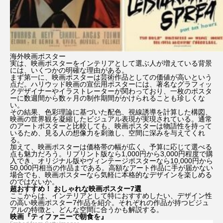
ジョセフ・クイン
ジョニー・デップ
ジョン・ウィック
ジョン・バーンサル
海外映画ポスター
実は、映画ポスターをインテリアとして選ぶ人が増えている背景
シンシア・エリヴォ
スカーレット・ヨハンソン
には、いくつかの明確な理由がある。
まず第一に、映画ポスターは芸術作品としての価値が高いという
点だ。ハリウッド映画の宣伝用ポスターには、著名なグラフィッ
ストレンジャー・シングス5
スパイダーマン
クデザイナーやイラストレーターが関わっており、一枚のポスタ
ーに数週間から数ヶ月の制作期間がかけられることも珍しくな
い。
セイディー・シンク
ゼンデイヤ
その結果、色彩理論に基づいた配色、視線誘導を計算した構図、
映画の世界観を凝縮したビジュアル表現が実現されている。通常
のアートポスターと比較しても、映画ポスターは物語性を持って
いるため、見る人の想像力を刺激し、空間に深みを与えてくれ
ダークナイト ライジング
タイタニック
る。
加えて、映画ポスターは価格帯の幅が広く、予算に応じて選べる
点も魅力だろう。リプリント版なら1,000円から3,000円程度で購
ティモシー・シャラメ
トーマシン・マッケンジー
入でき、オリジナル版やヴィンテージポスターなら10,000円から
50,000円相当の作品まである。高額なアート作品に手が届かない
場合でも、映画ポスターなら気軽に本格的なデザインを楽しめる
のではないか。
トイ・ストーリー5
トム・クルーズ
超おすすめ！ おしゃれな映画ポスター7選
ここからは、インテリアとして特におすすめしたい、デザイン性
の高い映画ポスター7作品を紹介。それぞれの作品が持つビジュ
ドラマ版『ハリー・ポッター』
アルの特徴と、どんな空間に合うかも解説する。
映画『ティファニーで朝食を』