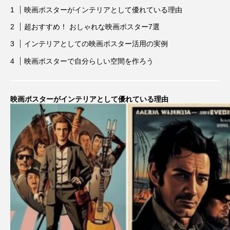
Words Breathe Life
アニャ・テイラー＝ジョイ
映画ポスターがインテリアとして優れている理由
超おすすめ！ おしゃれな映画ポスター7選
アバター:ファイヤー・アンド・アッシュ
インテリアとしての映画ポスター活用の実例
アベンジャーズ：ドゥームズデイ
アメリカ
映画ポスターで自分らしい空間を作ろう
アリアナ・グランデ
映画ポスターがインテリアとして優れている理由
アリス・イン・ワンダーランド
アン・ハサウェイ
アンジェリーナ・ジョリー
アンセル・エルゴート
アンドリュー・ガーフィールド
アンナ・サワイ
イカゲーム
いまおかしんじ
いまおかしんじ監督
インターステラー
ウーナ・チャップリン
ウィキッド ふたりの魔女