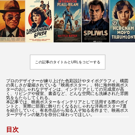
必ず資産になる』
パリの撮影地、見れる
場所、聖地巡礼のコツ
y
Rooney
Roone
2026.07.30
2026.01.31
TAG LIST
9月のアル・ラシード通り
Dinner With Audrey
この記事のタイトルとURLをコピーする
F1／エフワン
GODZILLA
プロのデザイナーが練り上げた色彩設計やタイポグラフィ、構図
HBO版『ハリー・ポッター 』
IELTS
の美しさが凝縮されている『映画ポスター』。特に海外映画ポス
ターのおしゃれなデザインは、インテリアとしての完成度が高
く、リビングや寝室、書斎など、どんな空間にも洗練された雰囲
jkローリング
Netflix
Return to My Blue
気をもたらしてくれる。
本記事では、映画ポスターをインテリアとして活用する際のポイ
ントと、実際に部屋に飾りたくなるおしゃれな洋画ポスター7選
を紹介していく。有名作品から知る人ぞ知る名作まで、映画ポス
SUPER 8／スーパーエイト
ターデザインの魅力を存分に味わってほしい。
Wicked: For Good（ウィキッド：フォー・グッド）
目次