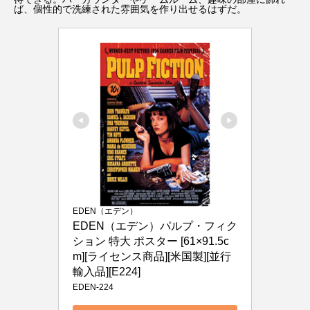
ば、個性的で洗練された雰囲気を作り出せるはずだ。
EDEN（エデン）
EDEN（エデン）パルプ・フィク
ション 特大 ポスター [61×91.5c
m][ライセンス商品][米国製][並行
輸入品][E224]
EDEN-224