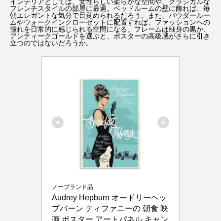
インテリアとしては、女性らしい柔らかな空間や、クラシカルな
フレンチスタイルの部屋に最適。ベッドルームの壁に飾れば、毎
朝エレガントな気分で目覚められるだろう。また、パウダールー
ムやウォークインクローゼットに配置すれば、ファッションへの
ミッション：インポッシブル
憧れを日常的に感じられる空間になる。フレームは細身の黒か、
アンティークゴールドを選ぶと、ポスターの高級感がさらに引き
立つのではないだろうか。
ミリー・ボビー・ブラウン
メリル・ストリープ
モダン・ラブ～今日もNYの街角で～
モンゴル映画祭
レ・ミゼラブル
レオナルド・ディカプリオ
ロケ地巡り
ロバート・パティンソン
名もなき者／A COMPLETE UNKNOWN
外山史織
ノーブランド品
忽那汐里
成原佑太郎
戸張瞬
Audrey Hepburn オードリーヘッ
プバーン ティファニーの 朝食 映
新田真剣佑
枯れ木に銃弾
洋画
画 ポスター アートパネル キャン