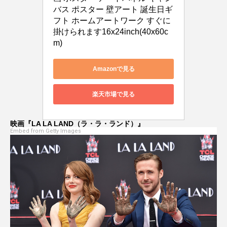
バス ポスター 壁アート 誕生日ギ
海外旅行
海外移住
田所ちさ
フト ホームアートワーク すぐに
掛けられます16x24inch(40x60c
瞬間英作文
祐真キキ
竜宮の誘い
m)
英会話
菅野恵
菊池凛子
鈴田修也
Amazonで見る
鍵
防犯グッズ
鬼滅の刃
楽天市場で見る
映画『LA LA LAND（ラ・ラ・ランド）』
Embed from Getty Images