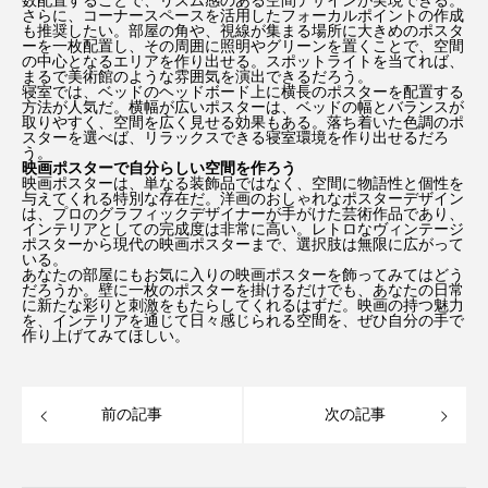
数配置することで、リズム感のある空間デザインが実現できる。
さらに、コーナースペースを活用したフォーカルポイントの作成
も推奨したい。部屋の角や、視線が集まる場所に大きめのポスタ
ーを一枚配置し、その周囲に照明やグリーンを置くことで、空間
の中心となるエリアを作り出せる。スポットライトを当てれば、
まるで美術館のような雰囲気を演出できるだろう。
寝室では、ベッドのヘッドボード上に横長のポスターを配置する
方法が人気だ。横幅が広いポスターは、ベッドの幅とバランスが
取りやすく、空間を広く見せる効果もある。落ち着いた色調のポ
スターを選べば、リラックスできる寝室環境を作り出せるだろ
う。
映画ポスターで自分らしい空間を作ろう
映画ポスターは、単なる装飾品ではなく、空間に物語性と個性を
与えてくれる特別な存在だ。洋画のおしゃれなポスターデザイン
は、プロのグラフィックデザイナーが手がけた芸術作品であり、
インテリアとしての完成度は非常に高い。レトロなヴィンテージ
ポスターから現代の映画ポスターまで、選択肢は無限に広がって
いる。
あなたの部屋にもお気に入りの映画ポスターを飾ってみてはどう
だろうか。壁に一枚のポスターを掛けるだけでも、あなたの日常
に新たな彩りと刺激をもたらしてくれるはずだ。映画の持つ魅力
を、インテリアを通じて日々感じられる空間を、ぜひ自分の手で
作り上げてみてほしい。
前の記事
次の記事