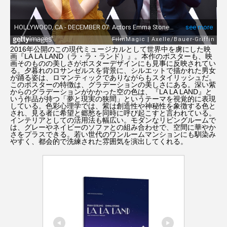
2016年公開のこの現代ミュージカルとして世界中を虜にした映
画『LA LA LAND（ラ・ラ・ランド）』。本作のポスターも、映
画そのものの美しさがポスターデザインにも見事に反映されてい
る。夕暮れのロサンゼルスを背景に、シルエットで描かれた男女
が踊る姿は、ロマンティックでありながらもスタイリッシュだ。
このポスターの特徴は、グラデーションの美しさにある。深い紫
からのグラデーションがかかった空の色は、『LA LA LAND』と
いう作品が持つ「夢と現実の狭間」というテーマを視覚的に表現
している。色彩心理学では、紫は創造性や神秘性を象徴する色と
され、見る者に希望と郷愁を同時に呼び起こすと言われている。
インテリアとしての活用法も幅広い。モダンなリビングルームで
は、グレーやネイビーのソファとの組み合わせで、空間に華やか
さをプラスできる。若い世代のワンルームマンションにも馴染み
やすく、都会的で洗練された雰囲気を演出してくれる。