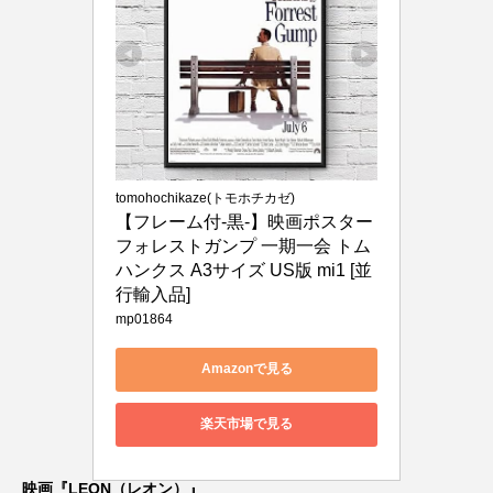
tomohochikaze(トモホチカゼ)
【フレーム付-黒-】映画ポスター 
フォレストガンプ 一期一会 トム
ハンクス A3サイズ US版 mi1 [並
行輸入品]
mp01864
Amazonで見る
楽天市場で見る
映画『LEON（レオン）』