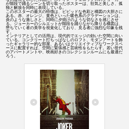
が階段で踊るシーンを切り取ったポスターは、狂気と美しさ、孤
独と解放を同時に表現している。
このポスターの最大の特徴は、ビビッドな色彩と構図の大胆さに
ある。赤、オレンジ、黄色といった暖色系のグラデーションは、
炎のような激しさと、同時に夕焼けのような切なさを感じさせ
る。ジョーカーのシルエットが階段を踊りながら降りる構図は、
堕ちていく者の美学を視覚化しており、見る者に強烈な印象を残
す。
インテリアとしての活用は、現代的でエッジの効いた空間に向い
ている。コンクリート打ちっぱなしのロフト、モダンアートを飾
ったギャラリー的な部屋、あるいはクリエイティブなワークスペ
ースに配置すれば、空間に緊張感と芸術性をもたらす。若い世代
のアパートメントや、映画好きのコレクションルームにも最適だ
ろう。