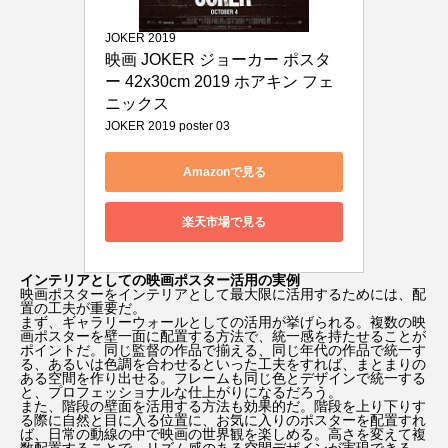
JOKER 2019
映画 JOKER ジョーカー ポスタ
ー 42x30cm 2019 ホアキン フェ
ニックス
JOKER 2019 poster 03
Amazonで見る
楽天市場で見る
インテリアとしての映画ポスター活用の実例
映画ポスターをインテリアとして最大限に活用するためには、配
置の工夫が重要だ。
まず、ギャラリーウォールとしての活用が挙げられる。複数の映
画ポスターを壁一面に配置する方法で、統一感を持たせることが
ポイントだ。同じ監督の作品で揃える、同じ年代の作品で統一す
る、あるいは色調を合わせるといった工夫をすれば、まとまりの
ある空間を作り出せる。フレームも同じ色とデザインで統一する
と、プロフェッショナルな仕上がりになるだろう。
また、階段の壁面を活用する方法も効果的だ。階段を上り下りす
る際に自然と目に入る位置に、お気に入りのポスターを配置すれ
ば、日常の動線の中で映画の世界観を楽しめる。高さを変えて複