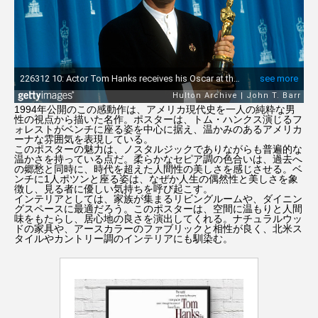
1994年公開のこの感動作は、アメリカ現代史を一人の純粋な男
性の視点から描いた名作。ポスターは、トム・ハンクス演じるフ
ォレストがベンチに座る姿を中心に据え、温かみのあるアメリカ
ーナな雰囲気を表現している。
このポスターの魅力は、ノスタルジックでありながらも普遍的な
温かさを持っている点だ。柔らかなセピア調の色合いは、過去へ
の郷愁と同時に、時代を超えた人間性の美しさを感じさせる。ベ
ンチに1人ポツンと座る姿は、なぜか人生の偶然性と美しさを象
徴し、見る者に優しい気持ちを呼び起こす。
インテリアとしては、家族が集まるリビングルームや、ダイニン
グスペースに最適だろう。このポスターは、空間に温もりと人間
味をもたらし、居心地の良さを演出してくれる。ナチュラルウッ
ドの家具や、アースカラーのファブリックと相性が良く、北米ス
タイルやカントリー調のインテリアにも馴染む。