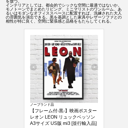
を放つ。
インテリアとしては、都会的でシックな空間に最適ではないか。
モノトーンでまとめたリビング、ミニマリストのワンルーム、あ
るいはモダンなオフィススペースに配置すれば、洗練された大人
の雰囲気を演出できる。黒を基調とした家具やレザーソファとの
相性が特に良く、空間に緊張感と品格をもたらしてくれる。
ノーブランド品
【フレーム付-黒-】映画ポスター 
レオン LEON リュックベッソン 
A3サイズ US版 mi3 [並行輸入品]