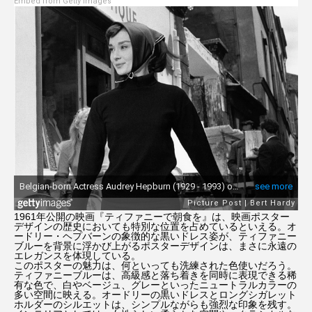
Embed from Getty Images
ニコール・キッドマン
ニコラス・ケイジ
ハリー・ポッター
ハリウッド
ハル・ベリー
ファンタスティック４：ファースト・ステップ
プラダを着た悪魔
プラダを着た悪魔2
ブラッド・ピット
プレデター：バッドランド
フレンズ
ペドロ・パスカル
1961年公開の映画『ティファニーで朝食を』は、映画ポスター
デザインの歴史においても特別な位置を占めているといえる。オ
ードリー・ヘプバーンの象徴的な黒いドレス姿が、ティファニー
マーティ・シュプリーム 世界をつかめ
ブルーを背景に浮かび上がるポスターデザインは、まさに永遠の
エレガンスを体現している。
このポスターの魅力は、何といっても洗練された色使いだろう。
ティファニーブルーは、高級感と落ち着きを同時に表現できる稀
マイ・インターン
マイキー・マディソン
有な色で、白やベージュ、グレーといったニュートラルカラーの
多い空間に映える。オードリーの黒いドレスとロングシガレット
ホルダーのシルエットは、シンプルながらも強烈な印象を残す。
マシュー・マコノヒー
マレフィセント