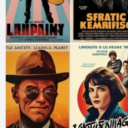
ウィキッド 永遠の約束
エマ・ストーン
エミリー・ブラント
エル・ファニング
オードリー・ヘプバーン
キアヌ・リーブス
キルスティン・ダンスト
クレイマー、クレイマー
ゲイテン・マタラッツォ
ケイト・ブランシェット
ゴジラ-1.0
ザ・バットマン
ジェームズ・ガン
ジェームズ・キャメロン
ジェニファー・アニストン
シャーリーズ・セロン
ジュラシック・ワールド
ジュリア・ロバーツ