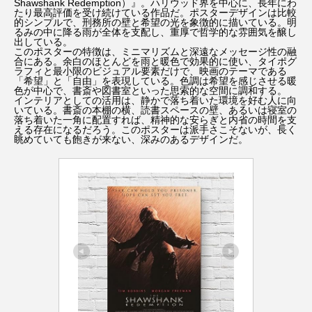
Shawshank Redemption）』。ハリウッド界を中心に、長年にわ
たり最高評価を受け続けている作品だ。ポスターデザインは比較
的シンプルで、刑務所の壁と希望の光を象徴的に描いている。明
るみの中に降る雨が全体を支配し、重厚で哲学的な雰囲気を醸し
出している。
このポスターの特徴は、ミニマリズムと深遠なメッセージ性の融
合にある。余白のほとんどを雨と暖色で効果的に使い、タイポグ
ラフィと最小限のビジュアル要素だけで、映画のテーマである
「希望」と「自由」を表現している。色調は希望を感じさせる暖
色が中心で、書斎や図書室といった思索的な空間に調和する。
インテリアとしての活用は、静かで落ち着いた環境を好む人に向
いている。書斎の本棚の横、読書スペースの壁、あるいは寝室の
落ち着いた一角に配置すれば、精神的な安らぎと内省の時間を支
える存在になるだろう。このポスターは派手さこそないが、長く
眺めていても飽きが来ない、深みのあるデザインだ。