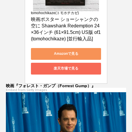
tomohochikaze(トモホチカゼ)
映画ポスター ショーシャンクの
空に Shawshank Redemption 24
×36インチ (61×91.5cm) US版 of1 
(tomohochikaze) [並行輸入品]
Amazonで見る
楽天市場で見る
映画『フォレスト・ガンプ（Forrest Gump）』
Embed from Getty Images