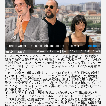
1994年のクエンティン・タランティーノ監督作品は、映画史に
残る革新的な作品であると同時に、そのポスターデザインも極め
て独創的だ。ユマ・サーマンが横たわり、タバコを手にしたポー
ズのイラストは、ポップアートとフィルムノワールの要素を融合
させている。
このポスターの最大の魅力は、レトロでありながら時代を超越し
たデザイン性にある。イエローとブラックを基調とした配色は、
1950年代のパルプ雑誌の表紙を彷彿とさせ、同時に現代的なグ
ラフィックデザインの文法にも則っている。手描き風のタイポグ
ラフィと、イラストレーション調のビジュアルが、独特のクール
さを醸し出しているのだ。
インテリアとしては、男性的でエッジの効いた空間に最適だろ
う。インダストリアルスタイルのロフトや、レコードやヴィンテ
ージ家具を置いた部屋にマッチする。黒を基調とした空間のアク
セントカラーとしてイエローが効き、視覚的な引き締め効果も期
待できる。バーカウンターやゲームルーム、趣味の部屋に飾れ