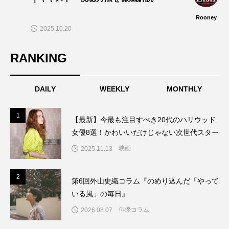
Rooney
2025.10.20
RANKING
DAILY
WEEKLY
MONTHLY
1
1
【最新】今最も注目すべき20代のハリウッド
女優8選！かわいいだけじゃない次世代スター
映画
2025.11.13
2
2
第6回外山史織コラム『のめり込んだ「やって
いる風」の毎日』
俳優コラム
2026.08.07