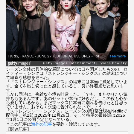
ニコール・キッドマン
ニコラス・ケイジ
ハリー・ポッター
ハリウッド
ハル・ベリー
ファンタスティック４：ファースト・ステップ
プラダを着た悪魔
プラダを着た悪魔2
シーズン全体の具体的な展開については口を閉ざしたものの、セ
イディー・シンクは『ストレンジャー・シングス』の結末につい
ブラッド・ピット
プレデター：バッドランド
て率直な感想を述べた。
「『ストレンジャー・シングス』の結末には本当に満足していま
す。全てを出し切ったと感じているし、良い終着点だと思いま
す」
フレンズ
ペドロ・パスカル
しかし同時に、複雑な心境も吐露した。「でも、またやりたい気
持ちもあるんです。あのセットが本当に好きだし、この役も心か
ら愛しているから。まだマックスに本当に別れを告げたとは思っ
マーティ・シュプリーム 世界をつかめ
ていません。おそらく永遠に告げられないでしょう」
『ストレンジャー・シングス』シーズン5の第1部は現在Netflixで
配信中。第2部は2025年12月26日、そして待望の最終話は2026
年1月1日に公開予定となっている。
マイ・インターン
マイキー・マディソン
＊この記事は
海外の記事
を要約・沙訳しています。
【関連記事】
マシュー・マコノヒー
マレフィセント