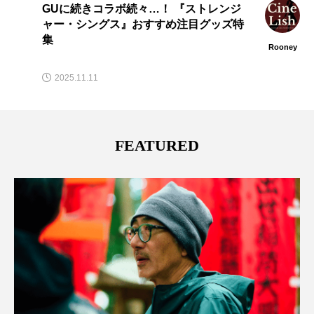
第2回「日本モンゴル映画祭」大阪でも開
催へ——モンゴルを五感で体感する極上7
作品を1週間限定上映
Rooney
2026.06.03
FEATURED