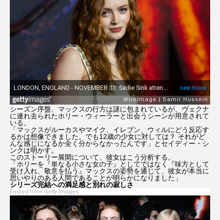
ジョセフ・クイン
ジョニー・デップ
ジョン・ウィック
ジョン・バーンサル
シンシア・エリヴォ
スカーレット・ヨハンソン
ストレンジャー・シングス5
スパイダーマン
シーズン序盤、マックスの行方は謎に包まれているが、ヴェクナ
セイディー・シンク
ゼンデイヤ
に連れ去られたホリー・ウィーラーと出会うシーンが用意されて
いる。
「マックスがルーカスやマイク、イレブン、ウィルにどう反応す
ダークナイト ライジング
タイタニック
るかは想像できました。でも12歳の少女に対しては？ それがど
んな感じになるか全く分からなかったんです」とセイディー・シ
ンクは明かす。
ティモシー・シャラメ
トーマシン・マッケンジー
このストーリー展開について、彼女はこう分析する。
「ホリーを『単なる小さな女の子』としてではなく『味方として
受け入れ、敬意を払う』マックスの姿勢を通じて、彼女が本当に
思いやりのある人間であることが明らかになりました」
トイ・ストーリー5
トム・クルーズ
シリーズ完結への満足感と別れの寂しさ
Embed from Getty Images
ドラマ版『ハリー・ポッター』