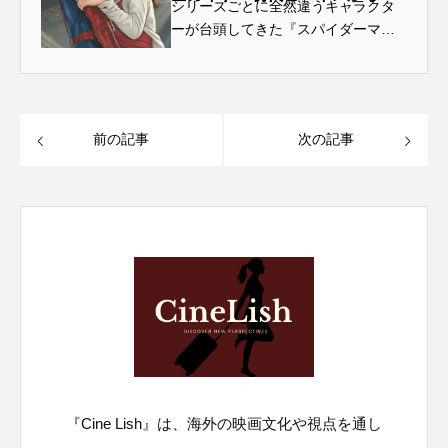
シリーズごとに全然違うキャラクタ
新作まで20年の進化を徹底解説
ーが台頭してきた『スパイダーマ
海外旅行
海外移住
田所ちさ
ン』のヒロイン。2002年の初代『ス
パイダーマン』から2022年の『ノ
瞬間英作文
祐真キキ
竜宮の誘い
ー・ウェイ・ホーム』まで、実に20
年の歳月が流れた。この記事では、
英会話
菅野恵
菊池凛子
鈴田修也
前の記事
次の記事
歴代スパ...
鍵
防犯グッズ
鬼滅の刃
『Cine Lish』は、海外の映画文化や視点を通し