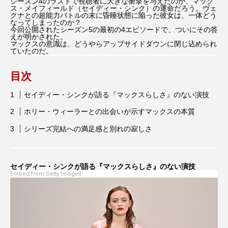
シーズン4のラストで視聴者に大きな衝撃を与えたのが、マック
ス・メイフィールド（セイディー・シンク）の運命だろう。ヴェ
Words Breathe Life
アニャ・テイラー＝ジョイ
クナとの超能力バトルの末に昏睡状態に陥った彼女は、一体どう
なってしまったのか？
今回公開されたシーズン5の最初の4エピソードで、ついにその答
アバター:ファイヤー・アンド・アッシュ
えが明かされた。
マックスの意識は、どうやらアップサイドダウンに閉じ込められ
ていたのだ。
アベンジャーズ：ドゥームズデイ
アメリカ
目次
アリアナ・グランデ
セイディー・シンクが語る『マックスらしさ』のない演技
アリス・イン・ワンダーランド
アン・ハサウェイ
ホリー・ウィーラーとの出会いが示すマックスの本質
シリーズ完結への満足感と別れの寂しさ
アンジェリーナ・ジョリー
アンセル・エルゴート
アンドリュー・ガーフィールド
アンナ・サワイ
セイディー・シンクが語る『マックスらしさ』のない演技
Embed from Getty Images
イカゲーム
いまおかしんじ
いまおかしんじ監督
インターステラー
ウーナ・チャップリン
ウィキッド ふたりの魔女