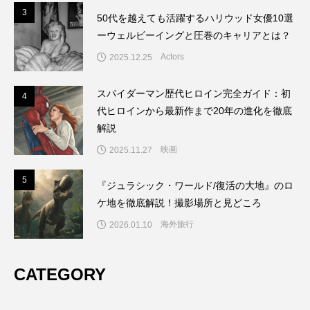
3
3
50代を越えても活躍するハリウッド女優10選
ーウェルビーイングと圧巻のキャリアとは？
Actors
2025.12.25
スパイダーマン歴代ヒロイン完全ガイド：初
4
4
代ヒロインから最新作まで20年の進化を徹底
解説
映画
2025.11.27
5
5
『ジュラシック・ワールド/復活の大地』のロ
ケ地を徹底解説！撮影場所と見どころ
海外旅行
2026.01.10
CATEGORY