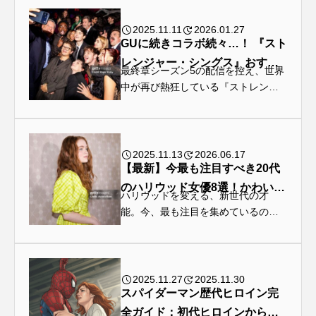
2025.11.11
2026.01.27
ミッション：インポッシブル
GUに続きコラボ続々…！ 『スト
レンジャー・シングス』おすす
ミリー・ボビー・ブラウン
メリル・ストリープ
最終章シーズン5の配信を控え、世界
め注目グッズ特集
中が再び熱狂している『ストレンジ
モダン・ラブ～今日もNYの街角で～
ャー・シングス』。80年代ホーキン
スの空気感をまとった数々のコラボ
モンゴル映画祭
レ・ミゼラブル
商品が次々と登場し、ファンにとっ
ては嬉しい悲鳴をあげる状況だ。今
2025.11.13
2026.06.17
回は...
【最新】今最も注目すべき20代
レオナルド・ディカプリオ
ロケ地巡り
のハリウッド女優8選！かわいい
ハリウッドを変える、新世代の才
ロバート・パティンソン
だけじゃない次世代スター
能。今、最も注目を集めているの
が、20代の若きハリウッド女優たち
名もなき者／A COMPLETE UNKNOWN
外山史織
だ。その実力はベテラン勢を圧倒す
るような、業界の常識を根底から塗
忽那汐里
成原佑太郎
戸張瞬
り替える力の存在である。 若きハリ
2025.11.27
2025.11.30
ウッド...
スパイダーマン歴代ヒロイン完
新田真剣佑
枯れ木に銃弾
洋画
全ガイド：初代ヒロインから最