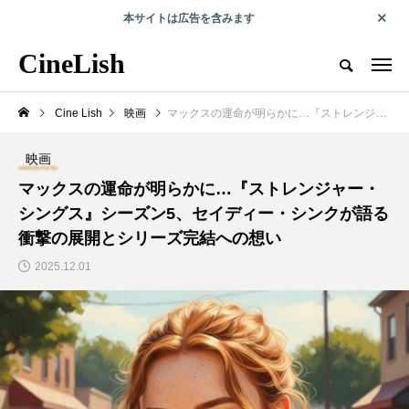
本サイトは広告を含みます
エンタメで人の可能性を切り拓くwebマガジン
CineLish
CineLish とは？
運営会社概要
プライバシーポリシー
取材・
Cine Lish
映画
マックスの運命が明らかに…『ストレンジャー・シングス』シーズン5、セイディー・シンクが語る衝撃の展開とシリーズ完結への想い
RECOMMEND
映画
マックスの運命が明らかに…『ストレンジャー・
俳優コラム
海外旅行
シングス』シーズン5、セイディー・シンクが語る
衝撃の展開とシリーズ完結への想い
2025.12.01
第6回外山史織コラム
『プラダを着た悪魔』
『のめり込んだ「やっ
ロケ地ガイド｜NY・