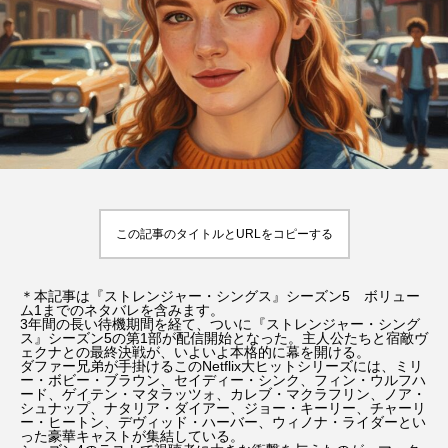
ている風」の毎日』
パリの撮影地、見れる
場所、聖地巡礼のコツ
y
Rooney
Roone
2026.08.07
2026.01.31
TAG LIST
9月のアル・ラシード通り
Dinner With Audrey
F1／エフワン
GODZILLA
この記事のタイトルとURLをコピーする
HBO版『ハリー・ポッター 』
IELTS
＊本記事は『ストレンジャー・シングス』シーズン5 ボリュー
ム1までのネタバレを含みます。
jkローリング
Netflix
Return to My Blue
3年間の長い待機期間を経て、ついに『ストレンジャー・シング
ス』シーズン5の第1部が配信開始となった。主人公たちと宿敵ヴ
ェクナとの最終決戦が、いよいよ本格的に幕を開ける。
ダファー兄弟が手掛けるこのNetflix大ヒットシリーズには、ミリ
SUPER 8／スーパーエイト
ー・ボビー・ブラウン、セイディー・シンク、フィン・ウルフハ
ード、ゲイテン・マタラッツォ、カレブ・マクラフリン、ノア・
シュナップ、ナタリア・ダイアー、ジョー・キーリー、チャーリ
Wicked: For Good（ウィキッド：フォー・グッド）
ー・ヒートン、デヴィッド・ハーバー、ウィノナ・ライダーとい
った豪華キャストが集結している。