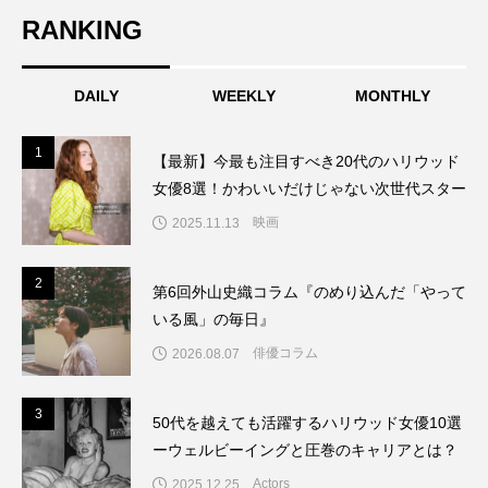
RANKING
DAILY
WEEKLY
MONTHLY
1
1
【最新】今最も注目すべき20代のハリウッド
女優8選！かわいいだけじゃない次世代スター
映画
2025.11.13
2
2
第6回外山史織コラム『のめり込んだ「やって
いる風」の毎日』
俳優コラム
2026.08.07
3
3
50代を越えても活躍するハリウッド女優10選
ーウェルビーイングと圧巻のキャリアとは？
Actors
2025.12.25