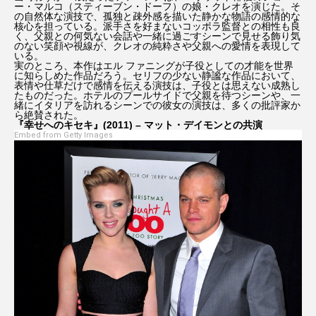
ー・マルコ（スティーブン・ドーフ）の娘・クレオを演じた。そ
の自然体な演技で、孤独と疎外感を描いた静かな物語の感情的な
核心を担っている。派手さを好まないコッポラ監督との相性も良
く、父親との何気ない会話や一緒に過ごすシーンで見せる飾り気
のない笑顔や視線が、クレオの純粋さや父親への愛情を表現して
いる。
実のところ、本作はエル ファニングが子役としての才能を世界
に知らしめた作品だろう。セリフの少ない静謐な作品において、
表情や仕草だけで感情を伝える演技は、子役とは思えない成熟し
たものだった。ホテルのプールサイドで父親を待つシーンや、一
緒にイタリアを訪れるシーンでの彼女の演技は、多くの批評家か
ら絶賛された。
『幸せへのキセキ』(2011) – マット・デイモンとの共演
Embed from Getty Images