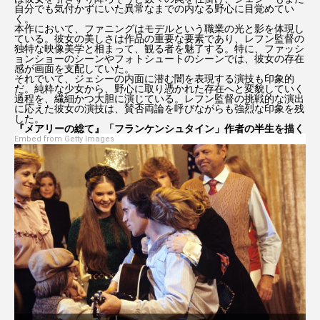
自分でも気付かずにいた異常なまでの内なる野心に目覚めてい
く。
本作において、ファニングはモデルという職業の光と影を体現し
ている。彼女の美しさは作品の重要な要素であり、レフン監督の
独特な映像美学と相まって、観る者を魅了する。特に、ファッシ
ョンショーのシーンやフォトシュートのシーンでは、彼女の存在
感が画面を支配していた。
それでいて、ジェシーの内面に潜む闇を表現する演技も印象的
だ。純粋な少女から、野心に取り憑かれた存在へと変貌していく
過程を、繊細かつ大胆に演じている。レフン監督の挑戦的な演出
に応えた彼女の演技は、賛否両論を呼びながらも強烈な印象を残
した。
『メアリーの総て』「フランケンシュタイン」作者の半生を描く
Embed from Getty Images