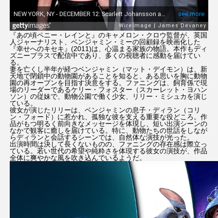
『あの頃ペニー・レインと』のキャメロン・クロウ監督が、英国
人ジャーナリスト、ベンジャミン・ミーの回顧録を映画化した
『幸せへのキセキ』(2011)は、心温まる家族の物語。本作もディ
ズニープラスで配信中であり、多くの視聴者に感動を届けてい
る。
妻を亡くし半年が経つベンジャミン（マット・デイモン）は、新
天地で閉鎖中の動物園があることを知ると、ある思いを胸に動物
園の再オープンを目指す決意をする。ファニングは、飼育係で現
場のリーダーであるケリー・フォスター（スカーレット・ヨハン
ソン）の従妹で、動物公園で働く少女、リリー・ミシュカを演じ
ている。
彼女が演じたリリーは、ベンジャミンの息子・ディラン（コリ
ン・フォード）に惹かれ、孤独な彼を支える重要な役どころ。作
品がもつ明るく前向きなメッセージを体現し、短い出演シーンの
なかで観客に癒しを届けている。特に、動物たちの世話をしなが
らディランと会話するシーンでは、自然体な演技が光った。
出演時間は決して長くないものの、ファニングの存在感は際立っ
ている。若い世代の希望や純粋さを体現する彼女の演技が、作品
全体に爽やかな風を吹き込んでいるようだ。