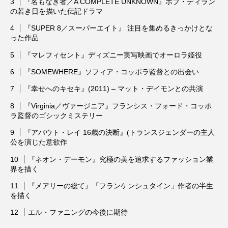
『名もなき者／A COMPLETE UNKNOWN』ボブ・ディラン
の若き日を描いた伝記ドラマ
ウィキッド 永遠の約束
エマ・ストーン
『SUPER 8／スーパーエイト』 注目を集めるきっかけとな
った作品
エミリー・ブラント
エル・ファニング
『マレフィセント』ディズニー実写映画でオーロラ姫役
『SOMEWHERE』ソフィア・コッポラ監督との出会い
オードリー・ヘプバーン
キアヌ・リーブス
『幸せへのキセキ』(2011) – マット・デイモンとの共演
キルスティン・ダンスト
クレイマー、クレイマー
『Virginia／ヴァージニア』フランシス・フォード・コッポ
ラ監督のゴシックミステリー
ゲイテン・マタラッツォ
ケイト・ブランシェット
『アバウト・レイ 16歳の決断』(トランスジェンダーの主人
公を演じた意欲作
ゴジラ-1.0
ザ・バットマン
『ネオン・デーモン』究極の美を追求するファッション業
界を描く
ジェームズ・ガン
ジェームズ・キャメロン
『メアリーの総て』「フランケンシュタイン」作者の半生
ジェニファー・アニストン
シャーリーズ・セロン
を描く
エル・ファニングの今後に期待
ジュラシック・ワールド
ジュリア・ロバーツ