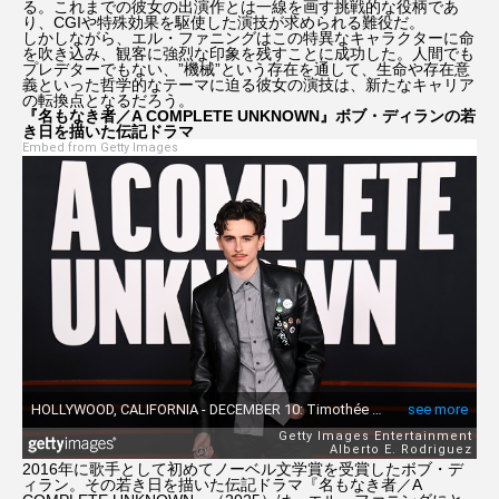
る。これまでの彼女の出演作とは一線を画す挑戦的な役柄であ
り、CGIや特殊効果を駆使した演技が求められる難役だ。
しかしながら、エル・ファニングはこの特異なキャラクターに命
を吹き込み、観客に強烈な印象を残すことに成功した。人間でも
ミッション：インポッシブル
プレデターでもない、”機械”という存在を通して、生命や存在意
義といった哲学的なテーマに迫る彼女の演技は、新たなキャリア
の転換点となるだろう。
ミリー・ボビー・ブラウン
メリル・ストリープ
『名もなき者／A COMPLETE UNKNOWN』ボブ・ディランの若
き日を描いた伝記ドラマ
Embed from Getty Images
モダン・ラブ～今日もNYの街角で～
モンゴル映画祭
レ・ミゼラブル
レオナルド・ディカプリオ
ロケ地巡り
ロバート・パティンソン
名もなき者／A COMPLETE UNKNOWN
外山史織
忽那汐里
成原佑太郎
戸張瞬
2016年に歌手として初めてノーベル文学賞を受賞したボブ・デ
新田真剣佑
枯れ木に銃弾
洋画
ィラン。その若き日を描いた伝記ドラマ『名もなき者／A