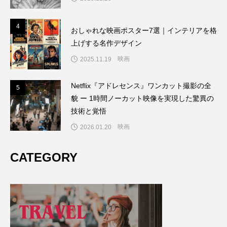
4
4
おしゃれな映画ポスター7選｜インテリアを格
上げする名作デザイン
映画
2025.11.19
Netflix『アドレセンス』ワンカット撮影の全
5
5
貌 ー 1時間ノーカット映像を実現した驚異の
技術と覚悟
映画
2026.01.20
CATEGORY