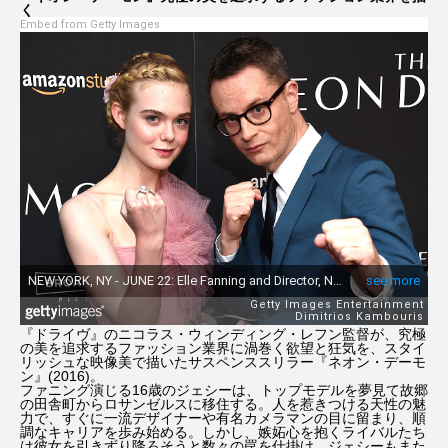
く
Embed from Getty Images
『ドライヴ』のニコラス・ウィンディング・レフン監督が、究極
の美を追求するファッション業界に渦巻く欲望と狂気を、スタイ
リッシュな映像美で描いたサスペンススリラー『ネオン・デーモ
ン』(2016)。
ファニング演じる16歳のジェシーは、トップモデルを夢見て故郷
の田舎町からロサンゼルスに移住する。人を惹きつける天性の魅
力で、すぐに一流デザイナーや有名カメラマンの目に留まり、順
調なキャリアを歩み始める。しかし、嫉妬心を抱くライバルたち
は彼女を引きずり降ろそうと数々の罠を仕掛け、ジェシーもまた