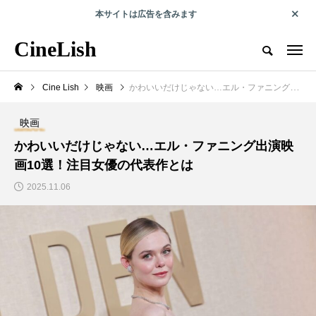
本サイトは広告を含みます
エンタメで人の可能性を切り拓くwebマガジン
CineLish
CineLish とは？
運営会社概要
プライバシーポリシー
取材・
Cine Lish
映画
かわいいだけじゃない…エル・ファニング出演映画10選！注目女優の代表作とは
RECOMMEND
映画
かわいいだけじゃない…エル・ファニング出演映
海外旅行
映画
画10選！注目女優の代表作とは
2025.11.06
『プラダを着た悪魔』
瓦礫の中から、命は生
ロケ地ガイド｜NY・
まれ続ける――ガザ在