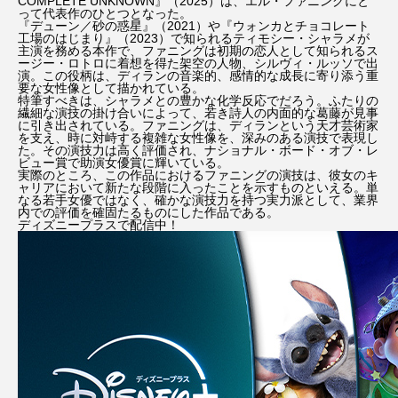
COMPLETE UNKNOWN』（2025）は、エル・ファニングにと
って代表作のひとつとなった。
『デューン／砂の惑星』（2021）や『ウォンカとチョコレート
海外旅行
海外移住
田所ちさ
工場のはじまり』（2023）で知られるティモシー・シャラメが
主演を務める本作で、ファニングは初期の恋人として知られるス
ージー・ロトロに着想を得た架空の人物、シルヴィ・ルッソで出
瞬間英作文
祐真キキ
竜宮の誘い
演。この役柄は、ディランの音楽的、感情的な成長に寄り添う重
要な女性像として描かれている。
特筆すべきは、シャラメとの豊かな化学反応でだろう。ふたりの
繊細な演技の掛け合いによって、若き詩人の内面的な葛藤が見事
英会話
菅野恵
菊池凛子
鈴田修也
に引き出されている。ファニングは、ディランという天才芸術家
を支え、時に対峙する複雑な女性像を、深みのある演技で表現し
た。その演技力は高く評価され、ナショナル・ボード・オブ・レ
鍵
防犯グッズ
鬼滅の刃
ビュー賞で助演女優賞に輝いている。
実際のところ、この作品におけるファニングの演技は、彼女のキ
ャリアにおいて新たな段階に入ったことを示すものといえる。単
なる若手女優ではなく、確かな演技力を持つ実力派として、業界
内での評価を確固たるものにした作品である。
ディズニープラスで配信中！