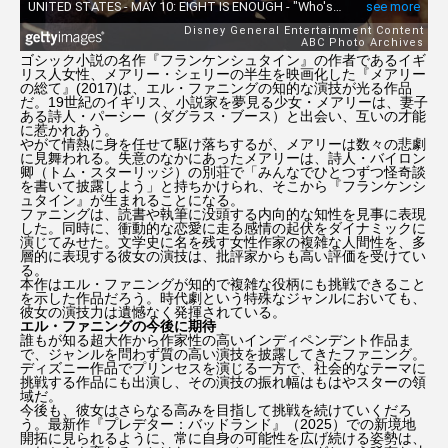
ゴシック小説の名作『フランケンシュタイン』の作者であるイギ
リス人女性、メアリー・シェリーの半生を映画化した『メアリー
の総て』(2017)は、エル・ファニングの知的な演技が光る作品
だ。19世紀のイギリス、小説家を夢見る少女・メアリーは、妻子
ある詩人・パーシー（ダグラス・ブース）と出会い、互いの才能
に惹かれあう。
やがて情熱に身を任せて駆け落ちするが、メアリーは数々の悲劇
に見舞われる。失意のなかにあったメアリーは、詩人・バイロン
卿（トム・スターリッジ）の別荘で「みんなでひとつずつ怪奇談
を書いて披露しよう」と持ちかけられ、そこから『フランケンシ
ュタイン』が生まれることになる。
ファニングは、読書や執筆に没頭する内向的な知性を見事に表現
した。同時に、衝動的な恋愛に走る感情の起伏をダイナミックに
演じてみせた。文学史に名を残す女性作家の複雑な人間性を、多
層的に表現する彼女の演技は、批評家からも高い評価を受けてい
る。
本作はエル・ファニングが知的で複雑な役柄にも挑戦できること
を示した作品だろう。時代劇という特殊なジャンルにおいても、
彼女の演技力は遺憾なく発揮されている。
エル・ファニングの今後に期待
誰もが知る超大作から作家性の高いインディペンデント作品ま
で、ジャンルを問わず質の高い演技を披露してきたファニング。
ディズニー作品でプリンセスを演じる一方で、社会的なテーマに
挑戦する作品にも出演し、その演技の振れ幅はもはやスターの領
域だ。
今後も、彼女はさらなる高みを目指して挑戦を続けていくだろ
う。最新作『プレデター：バッドランド』（2025）での新境地
開拓に見られるように、常に自身の可能性を広げ続ける姿勢は、