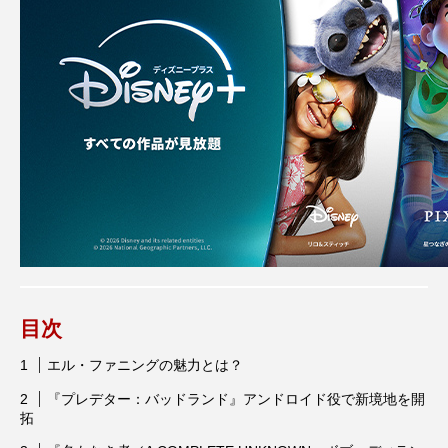
Words Breathe Life
アニャ・テイラー＝ジョイ
アバター:ファイヤー・アンド・アッシュ
アベンジャーズ：ドゥームズデイ
アメリカ
アリアナ・グランデ
アリス・イン・ワンダーランド
アン・ハサウェイ
アンジェリーナ・ジョリー
アンセル・エルゴート
アンドリュー・ガーフィールド
アンナ・サワイ
目次
イカゲーム
いまおかしんじ
エル・ファニングの魅力とは？
『プレデター：バッドランド』アンドロイド役で新境地を開
いまおかしんじ監督
インターステラー
拓
ウーナ・チャップリン
ウィキッド ふたりの魔女