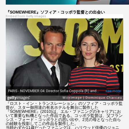
『SOMEWHERE』ソフィア・コッポラ監督との出会い
Embed from Getty Images
『ロスト・イン・トランスレーション』のソフィア・コッポラ監
督が、スター御用達の有名ホテルを舞台に製作した
『SOMEWHERE』(2010)は、エル・ファニングのキャリアにお
いて重要な転機となった作品である。コッポラ監督は、父フラン
シス・フォード・コッポラとの思い出や、2児の母となった自ら
の経験を投影してこの作品を製作した。
当時わずか11歳だったファニングは、ハリウッド俳優のジョニ