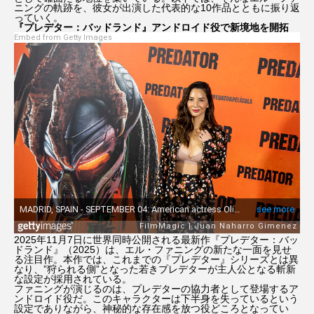
ニングの軌跡を、彼女が出演した代表的な10作品とともに振り返
ニコール・キッドマン
ニコラス・ケイジ
っていく。
『プレデター：バッドランド』アンドロイド役で新境地を開拓
Embed from Getty Images
ハリー・ポッター
ハリウッド
ハル・ベリー
ファンタスティック４：ファースト・ステップ
プラダを着た悪魔
プラダを着た悪魔2
ブラッド・ピット
プレデター：バッドランド
フレンズ
ペドロ・パスカル
2025年11月7日に世界同時公開される最新作『プレデター：バッ
マーティ・シュプリーム 世界をつかめ
ドランド』（2025）は、エル・ファニングの新たな一面を見せ
る注目作。本作では、これまでの『プレデター』シリーズとは異
なり、”狩られる側”となった若きプレデターが主人公となる斬新
な設定が採用されている。
マイ・インターン
マイキー・マディソン
ファニングが演じるのは、プレデターの協力者として登場するア
ンドロイド役だ。このキャラクターは下半身を失っているという
設定でありながら、神秘的な存在感を放つ役どころとなってい
マシュー・マコノヒー
マレフィセント