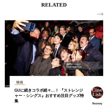
RELATED

映画
まさか発言でファンも落胆…？ アンドリ
ュー・ガーフィールドが『アベンジャー
ズ：ドゥームズデイ』出演を完全否定
Rooney