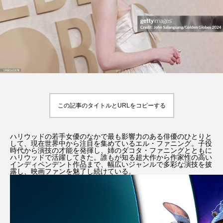
パリの撮影地、見れる
住チームが記録したド
場所、聖地巡礼のコツ
キュメンタリー『9月
oney
Rooney
Ro
のアル・ラシード通
2026.01.31
2026.08.04
り』公開
TAG LIST
9月のアル・ラシード通り
Dinner With Audrey
この記事のタイトルとURLをコピーする
F1／エフワン
GODZILLA
HBO版『ハリー・ポッター 』
IELTS
ハリウッドの若手女優のなかで最も影響力のある俳優のひとりと
して、現在世界中から注目を集めているエル・ファニング。子役
時代から演技の才能を発揮し、姉のダコタ・ファニングとともに
ハリウッドで活躍してきた。誰もが知る超大作から作家性の高い
jkローリング
Netflix
Return to My Blue
インディペンデント作品まで、幅広いジャンルで多彩な演技を披
露し、映画ファンを魅了し続けている。
SUPER 8／スーパーエイト
Wicked: For Good（ウィキッド：フォー・グッド）