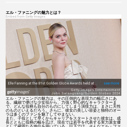
ジョセフ・クイン
ジョニー・デップ
エル・ファニングの魅力とは？
Embed from Getty Images
ジョン・ウィック
ジョン・バーンサル
シンシア・エリヴォ
スカーレット・ヨハンソン
ストレンジャー・シングス5
スパイダーマン
セイディー・シンク
ゼンデイヤ
ダークナイト ライジング
タイタニック
ティモシー・シャラメ
トーマシン・マッケンジー
エル・ファニングの魅力は、その圧倒的な表現力の幅広さにあ
る。繊細で儚げな少女役から、力強く野心的なキャラクターま
トイ・ストーリー5
トム・クルーズ
で、どんな役柄も自分のものにしてしまう演技力は、まさに天性
のものといえるだろう。さらに、彼女の美しい容姿と独特のオー
ラは多くのファンを魅了してやまない。
ドラマ版『ハリー・ポッター』
また、子役として早くからキャリアをスタートさせた彼女は、成
長とともに役柄の幅を広げ、現在では若手を代表する実力派女優
として確固たる地位を築いている。以下では、そんなエル・ファ