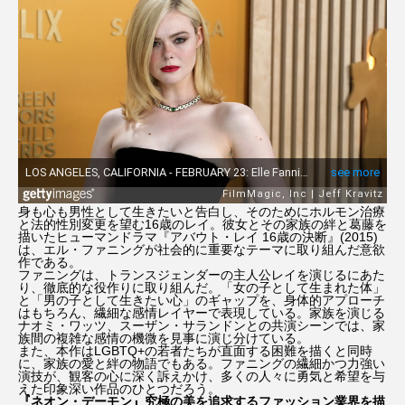
身も心も男性として生きたいと告白し、そのためにホルモン治療
と法的性別変更を望む16歳のレイ。彼女とその家族の絆と葛藤を
描いたヒューマンドラマ『アバウト・レイ 16歳の決断』(2015)
は、エル・ファニングが社会的に重要なテーマに取り組んだ意欲
作である。
ファニングは、トランスジェンダーの主人公レイを演じるにあた
り、徹底的な役作りに取り組んだ。「女の子として生まれた体」
と「男の子として生きたい心」のギャップを、身体的アプローチ
はもちろん、繊細な感情レイヤーで表現している。家族を演じる
ナオミ・ワッツ、スーザン・サランドンとの共演シーンでは、家
族間の複雑な感情の機微を見事に演じ分けている。
また、本作はLGBTQ+の若者たちが直面する困難を描くと同時
に、家族の愛と絆の物語でもある。ファニングの繊細かつ力強い
演技が、観客の心に深く訴えかけ、多くの人々に勇気と希望を与
えた印象深い作品のひとつだろう。
『ネオン・デーモン』究極の美を追求するファッション業界を描