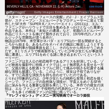
『スター・ウォーズ／フォースの覚醒』のJ・J・エイブラムス監
督が、スティーブン・スピルバーグをプロデューサーに迎えて製
作したSF大作『SUPER 8／スーパーエイト』(2011)は、エル・
ファニングがハリウッドで注目を集めるきっかけとなった重要な
作品である。本作は『未知との遭遇』など、初期のスピルバーグ
作品にリスペクトを捧げて製作されており、1970年代のノスタ
ルジックな雰囲気が漂う名作だ。
物語は1979年、米空軍がネバダ・エリア51の一部を閉鎖すると
ころから始まる。あるものをオハイオの施設に輸送しようとする
が、貨物列車が脱線事故を起こし、そのなかから何かがうごめき
だす。8ミリカメラで映画製作をしていた少年少女たちが事故現
場に遭遇し、エリア51をめぐる謎に巻き込まれていくというスト
ーリーだ。
ファニングは主人公の初恋相手であるアリスを好演している。ゾ
ンビ映画を撮影中に特殊メイクではしゃぐ無邪気さを見せる一方
で、父親が抱える飲酒トラブルに対して痛みや弱さを吐露する繊
細な演技も披露している。このように、彼女は子役でありなが
ら、すでに高度な演技力を持ち合わせていたのである。
とりわけ印象的なのは、少年少女たちの純粋な友情と初恋を描く
シーンで。ファニングの自然体な演技が、宇宙人をめぐるSF作
品に深みを与える重要な役割を果たしている。本作での彼女の演
技は、エル ファニング 子役時代の代表的なパフォーマンスとし
て、今も多くの映画ファンの記憶に残っている。
『マレフィセント』ディズニー実写映画でオーロラ姫役
Embed from Getty Images