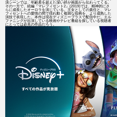
演シーンでは、年齢差を超えた深い絆が画面から伝わってくる。
その一方で、続編『マレフィセント2』(2019)では、精神的にさ
らに成長したオーロラを演じている。王女としての責任と、マレ
フィセントへの愛情の間で揺れ動く複雑な役柄を、より成熟した
演技で表現した。本作は現在ディズニープラスで配信中だ。エル
ファニングが出演している映画やテレビ番組を探している視聴者
にとっては必見の作品だろう。