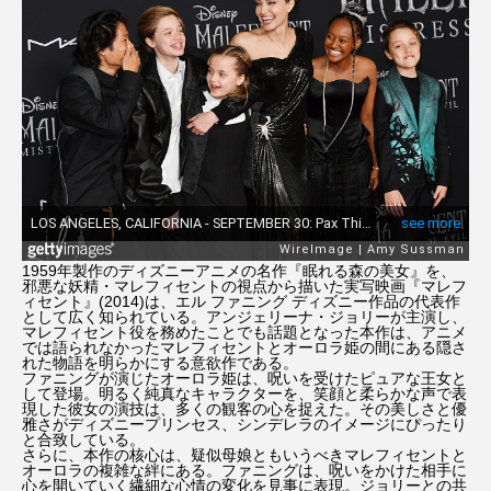
1959年製作のディズニーアニメの名作『眠れる森の美女』を、
邪悪な妖精・マレフィセントの視点から描いた実写映画『マレフ
ィセント』(2014)は、エル ファニング ディズニー作品の代表作
として広く知られている。アンジェリーナ・ジョリーが主演し、
マレフィセント役を務めたことでも話題となった本作は、アニメ
では語られなかったマレフィセントとオーロラ姫の間にある隠さ
れた物語を明らかにする意欲作である。
ファニングが演じたオーロラ姫は、呪いを受けたピュアな王女と
して登場。明るく純真なキャラクターを、笑顔と柔らかな声で表
現した彼女の演技は、多くの観客の心を捉えた。その美しさと優
雅さがディズニープリンセス、シンデレラのイメージにぴったり
と合致している。
さらに、本作の核心は、疑似母娘ともいうべきマレフィセントと
オーロラの複雑な絆にある。ファニングは、呪いをかけた相手に
心を開いていく繊細な心情の変化を見事に表現。ジョリーとの共