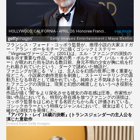
フランシス・フォード・コッポラ監督が、推理小説の大家エドガ
ー・アラン・ポーをモチーフに描くゴシックミステリー
『Virginia/ヴァージニア』(2011)は、エル・ファニングの演技の
幅を示す重要な作品。小説家の男・ボルティモア（バル・キルマ
ー）が呪われた街を訪れる数日前、身元不明の少女が胸に杭を打
たれ殺されていたという、ダークで謎めいた物語だ。
ファニングが演じる「V.」は、主人公を幻惑の世界に導く重要な
役どころ。小説家の創作意欲を刺激し、ストーリーテリングの原
動力となる存在として描かれている。純粋さと不気味さをたたえ
たファニングの演技は、現実と幻想の橋渡しともいうべき役割を
果たしている。
作品が描く”闇”をより深化させる彼女の存在感は圧巻。作家性が
強い作品においても、特別な存在感を放つファニングの演技は、
コッポラ監督をはじめとする名匠たちから高く評価されている。
ゴシックホラーという特殊なジャンルにおいて、彼女は若くして
確かな演技力を発揮した。
『アバウト・レイ 16歳の決断』(トランスジェンダーの主人公を
演じた意欲作
Embed from Getty Images