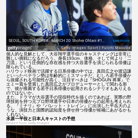
海外旅行
海外移住
田所ちさ
瞬間英作文
祐真キキ
竜宮の誘い
英会話
菅野恵
菊池凛子
鈴田修也
個人的な見解として、大谷翔平選手役のキャスティングは非常に
鍵
防犯グッズ
鬼滅の刃
難しい挑戦になるだろう。身長193cm、体格、そして何より「二
刀流」という圧倒的な存在感を持つ大谷選手を演じられる俳優は
限られている。
ハリウッド映画で活躍する日系俳優の中では、真田広之や渡辺謙
といったベテラン勢は年齢的にミスマッチだ。むしろ若手俳優か
ら抜擢される可能性が高く、注目すべきは『SHOGUN 将軍』で
エミー賞を受賞した真田広之がプロデューサーとして関わる形
で、彼が推薦する若手日系俳優が起用されるシナリオもありえる
のではないか。
また、ドラマが大谷選手の現役時代を描くのであれば、実際の野
球技術を持つ元プロ野球選手や日本の俳優からの起用も考えられ
る。『ミナリ』や『バレット・トレイン』に出演した平岳大のよ
うな、演技力と国際的認知度を併せ持つ俳優が候補にあがるかも
しれない。
水原一平役と日本人キャストの予想
Embed from Getty Images