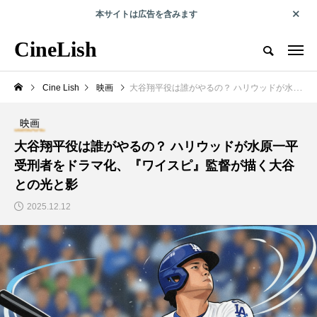
本サイトは広告を含みます
エンタメで人の可能性を切り拓くwebマガジン
CineLish
CineLish とは？
運営会社概要
プライバシーポリシー
取材・
Cine Lish
映画
大谷翔平役は誰がやるの？ ハリウッドが水原一平受刑者をドラマ化、『ワイスピ』監督が描く大谷との光と影
RECOMMEND
映画
大谷翔平役は誰がやるの？ ハリウッドが水原一平
俳優コラム
海外旅行
受刑者をドラマ化、『ワイスピ』監督が描く大谷
との光と影
2025.12.12
第7回 成原佑太郎コラ
『プラダを着た悪魔』
ム『自分との約束は、
ロケ地ガイド｜NY・