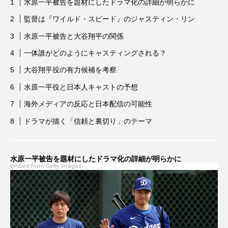
水原一平被告を題材にしたドラマ化の詳細が明らかに
Words Breathe Life
アニャ・テイラー＝ジョイ
監督は『ワイルド・スピード』のジャスティン・リン
アバター:ファイヤー・アンド・アッシュ
水原一平被告と大谷翔平の関係
一体誰がどのようにキャスティングされる？
アベンジャーズ：ドゥームズデイ
アメリカ
大谷翔平役の有力候補を考察
アリアナ・グランデ
水原一平役と日本人キャストの予想
海外メディアの反応と日本配信の可能性
アリス・イン・ワンダーランド
アン・ハサウェイ
ドラマが描く「信頼と裏切り」のテーマ
アンジェリーナ・ジョリー
アンセル・エルゴート
アンドリュー・ガーフィールド
アンナ・サワイ
水原一平被告を題材にしたドラマ化の詳細が明らかに
Embed from Getty Images
イカゲーム
いまおかしんじ
いまおかしんじ監督
インターステラー
ウーナ・チャップリン
ウィキッド ふたりの魔女