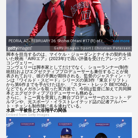
ジョセフ・クイン
ジョニー・デップ
ジョン・ウィック
ジョン・バーンサル
シンシア・エリヴォ
スカーレット・ヨハンソン
脚本を担当するのは、マイケル・ジョーダンとナイキの契約を描
ストレンジャー・シングス5
スパイダーマン
いた映画『AIR/エア』(2023年)で高い評価を受けたアレックス・
コンヴェリー。
コンヴェリーは脚本家としてだけでなく、ショーランナー(制作
セイディー・シンク
ゼンデイヤ
統括)およびエグゼクティブプロデューサーも兼任することが発
表されており、彼の手腕が期待される。監督のジャスティン・リ
ンは『ワイルド・スピード』シリーズの第3作『東京ドリフト』
ダークナイト ライジング
タイタニック
から第6作までを手がけたほか、『スター・トレック BEYOND』
などでもメガホンを取った実力派で、今回は監督に加えて共同脚
本とエグゼクティブプロデューサーも務める。
さらに、トニー賞を受賞した舞台プロデューサーのスコット・デ
ティモシー・シャラメ
トーマシン・マッケンジー
ルマンや、元スポーツ・イラストレイテッド誌の記者アルバー
ト・チェンも制作陣に名を連ねている。
水原一平被告と大谷翔平の関係
トイ・ストーリー5
トム・クルーズ
Embed from Getty Images
ドラマ版『ハリー・ポッター』