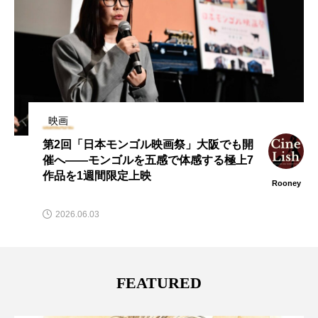
映画
トム・クルーズがギネス世界記録更新！
映画『ミッション：インポッシブル／デ
ッドレコニング・ファイナル』撮影の裏
Rooney
側公開
2025.06.08
FEATURED