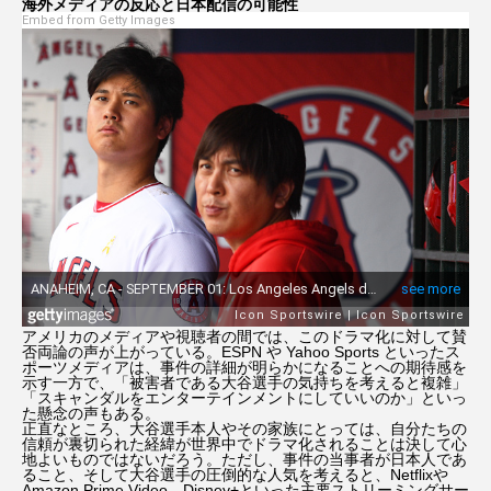
海外メディアの反応と日本配信の可能性
Embed from Getty Images
アメリカのメディアや視聴者の間では、このドラマ化に対して賛
否両論の声が上がっている。ESPN や Yahoo Sports といったス
ポーツメディアは、事件の詳細が明らかになることへの期待感を
示す一方で、「被害者である大谷選手の気持ちを考えると複雑」
「スキャンダルをエンターテインメントにしていいのか」といっ
た懸念の声もある。
正直なところ、大谷選手本人やその家族にとっては、自分たちの
信頼が裏切られた経緯が世界中でドラマ化されることは決して心
地よいものではないだろう。ただし、事件の当事者が日本人であ
ること、そして大谷選手の圧倒的な人気を考えると、Netflixや
Amazon Prime Video、Disney+といった主要ストリーミングサー