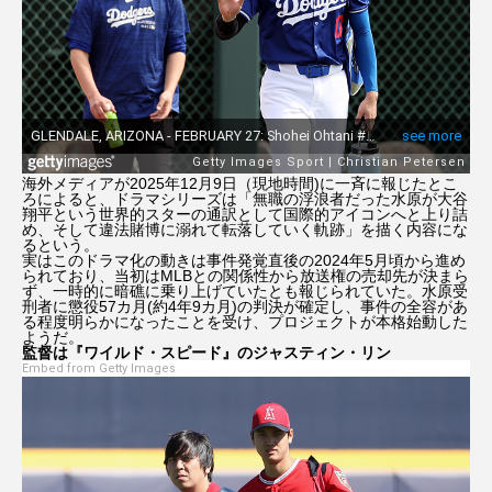
ウィキッド 永遠の約束
エマ・ストーン
エミリー・ブラント
エル・ファニング
オードリー・ヘプバーン
キアヌ・リーブス
海外メディアが2025年12月9日（現地時間)に一斉に報じたとこ
ろによると、ドラマシリーズは「無職の浮浪者だった水原が大谷
キルスティン・ダンスト
クレイマー、クレイマー
翔平という世界的スターの通訳として国際的アイコンへと上り詰
め、そして違法賭博に溺れて転落していく軌跡」を描く内容にな
るという。
実はこのドラマ化の動きは事件発覚直後の2024年5月頃から進め
ゲイテン・マタラッツォ
ケイト・ブランシェット
られており、当初はMLBとの関係性から放送権の売却先が決まら
ず、一時的に暗礁に乗り上げていたとも報じられていた。水原受
刑者に懲役57カ月(約4年9カ月)の判決が確定し、事件の全容があ
ゴジラ-1.0
ザ・バットマン
る程度明らかになったことを受け、プロジェクトが本格始動した
ようだ。
監督は『ワイルド・スピード』のジャスティン・リン
ジェームズ・ガン
ジェームズ・キャメロン
Embed from Getty Images
ジェニファー・アニストン
シャーリーズ・セロン
ジュラシック・ワールド
ジュリア・ロバーツ