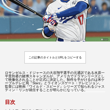
必ず資産になる』
パリの撮影地、見れる
場所、聖地巡礼のコツ
y
Rooney
Roone
2026.07.30
2026.01.31
TAG LIST
9月のアル・ラシード通り
Dinner With Audrey
F1／エフワン
GODZILLA
この記事のタイトルとURLをコピーする
HBO版『ハリー・ポッター 』
IELTS
ロサンゼルス・ドジャースの大谷翔平選手の元通訳である水原一
平受刑者の賭博スキャンダルが、アメリカでドラマシリーズとし
jkローリング
Netflix
Return to My Blue
て映像化されることが正式に決定した。制作を手がけるのは米ケ
ーブルテレビ局『Starz』とライオンズゲート・テレビジョン。
監督には映画『ワイルド・スピード』シリーズで知られるジャス
ティン・リンが就任することが明らかになっている。
SUPER 8／スーパーエイト
目次
Wicked: For Good（ウィキッド：フォー・グッド）