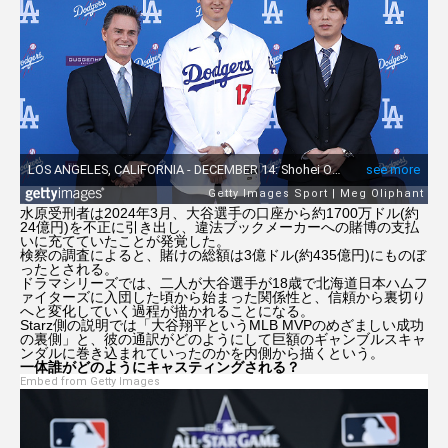
ニコール・キッドマン
ニコラス・ケイジ
ハリー・ポッター
ハリウッド
ハル・ベリー
ファンタスティック４：ファースト・ステップ
プラダを着た悪魔
プラダを着た悪魔2
水原受刑者は2024年3月、大谷選手の口座から約1700万ドル(約
24億円)を不正に引き出し、違法ブックメーカーへの賭博の支払
いに充てていたことが発覚した。
検察の調査によると、賭けの総額は3億ドル(約435億円)にものぼ
ブラッド・ピット
プレデター：バッドランド
ったとされる。
ドラマシリーズでは、二人が大谷選手が18歳で北海道日本ハムフ
ァイターズに入団した頃から始まった関係性と、信頼から裏切り
フレンズ
ペドロ・パスカル
へと変化していく過程が描かれることになる。
Starz側の説明では「大谷翔平というMLB MVPのめざましい成功
の裏側」と、彼の通訳がどのようにして巨額のギャンブルスキャ
マーティ・シュプリーム 世界をつかめ
ンダルに巻き込まれていったのかを内側から描くという。
一体誰がどのようにキャスティングされる？
Embed from Getty Images
マイ・インターン
マイキー・マディソン
マシュー・マコノヒー
マレフィセント