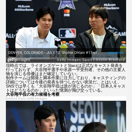
ミッション：インポッシブル
ミリー・ボビー・ブラウン
メリル・ストリープ
モダン・ラブ～今日もNYの街角で～
モンゴル映画祭
レ・ミゼラブル
現時点では、ライオンズゲートとStarzは正式なキャスト発表を
行っておらず、大谷翔平選手や水原一平受刑者、その他の主要人
レオナルド・ディカプリオ
ロケ地巡り
物を演じる俳優はまだ確定していない。
制作チームは開発と脚本作業に注力しており、キャスティングの
詳細については今後の発表を待つしかない状況だ。とはいえ、
ロバート・パティンソン
SNSでは早くも「大谷翔平役は誰が演じるのか」「日本人キャス
トはどうなるのか」といった憶測が飛び交っている。
大谷翔平役の有力候補を考察
Embed from Getty Images
名もなき者／A COMPLETE UNKNOWN
外山史織
忽那汐里
成原佑太郎
戸張瞬
新田真剣佑
枯れ木に銃弾
洋画