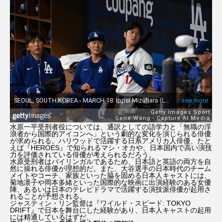
水原一平受刑者役については、通訳としての語学力と「無職の浮
浪者から国際的アイコンへ」という劇的な変化を演じられる俳優
が求められる。ハリウッドで活躍する日系アメリカ人俳優、たと
えば『HEROES』で知られるマシ・オカや、日本国内で高い演技
力を評価されている俳優が考えられるだろう。
水原受刑者はバイリンガルであるため、日本語と英語の両方を自
然に操れる俳優が理想的だ。また、大谷選手の日本時代のチーム
メイトやコーチ、家族といった脇を固める日本人キャストには、
菊地凛子や岡本多緒といった国際的な映画に出演経験のある女優
陣、あるいは日本のテレビドラマで活躍する演技派俳優が起用さ
れることが予想される。
ジャスティン・リン監督は『ワイルド・スピード: TOKYO
DRIFT』で日本を舞台にした経験があり、日本人キャストの起用
には精通しているはずだ。