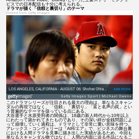
ビスでの日本配信も十分に考えられる。
ドラマが描く「信頼と裏切り」のテーマ
Embed from Getty Images
このドラマシリーズが注目される最大の理由は、単なるスキャン
ダルの再現ではなく、「信頼」「裏切り」「富と名声の罠」とい
う普遍的なテーマを扱っている点にある。
大谷選手と水原受刑者の関係は、18歳の新人時代から10年以上
にわたって築かれてきたものであり、その深い絆が金銭問題によ
って崩壊していく過程は、ドラマとして非常に重い意味を持つ。
アレックス・コンヴェリーは『AIR/エア』で、ビジネスの舞台裏
における人間ドラマを見事に描き出した実績があるため、今回も
単なるスキャンダル物ではなく、人間の内面に迫る作品になるこ