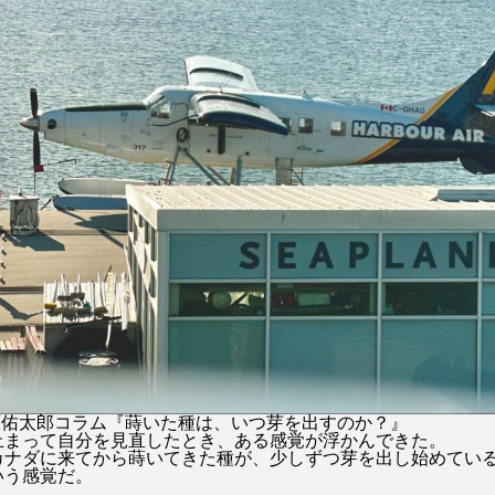
竜宮の誘い
英会話
菅野恵
菊池凛子
鈴
成原佑太郎コラム『蒔いた種は、いつ芽を出すのか？』
止まって自分を見直したとき、ある感覚が浮かんできた。
カナダに来てから蒔いてきた種が、少しずつ芽を出し始めてい
いう感覚だ。