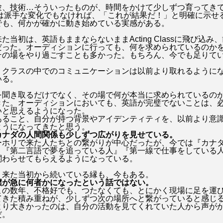
験、技術…そういったものが、時間をかけて少しずつ育ってき
れは派手な変化でもなければ、「これが結果だ！」と明確に示せ
でも、何かが確かに動き始めている実感がある。
た当初は、英語もままならないままActing Classに飛び込み
だった。オーディションに行っても、何を求められているのか
その場をやり過ごすことも多かった。もちろん、今でも足りて
、クラスの中でのコミュニケーションは以前より取れるように
いる。
を聞き取るだけでなく、その場で何が本当に求められているの
きた。オーディションにおいても、英語が完璧でないことは、
いと思えるようになった。
あること、自分が持つ背景やアイデンティティを、以前より意
ようになってきたと思う。
カナダの人間関係も少しずつ広がりを見せている。
ーホリで来た人たちとの繋がりが中心だったが、今では『カナ
』『第二言語で夢を追っている人』『第一線で仕事をしている
関わらせてもらえるようになっている。
、来た当初から続いている縁も、今もある。
僕が急に何者かになったという話ではない。
この数年、不格好でも、つたなくても、とにかく現場に足を運
てきた積み重ねが、少しずつ次の場所へと繋がっていると感じ
より大きかったのは、自分の活動を見てくれていた人から声が
だ。