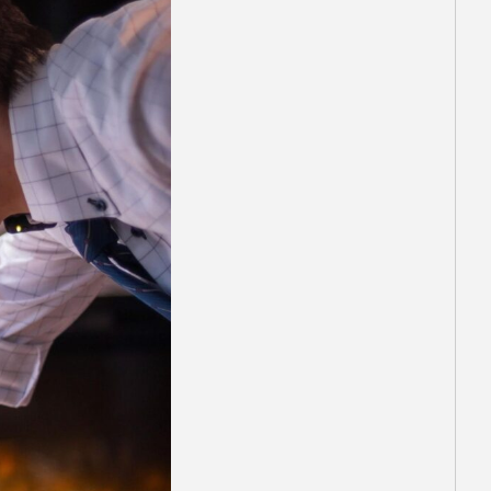
ダを着た悪魔』
ガイド｜NY・パ
影地、見れる場
Rooney
地巡礼のコツ
.01.31
BO版『ハリー・ポッター 』
ー＝ジョイ