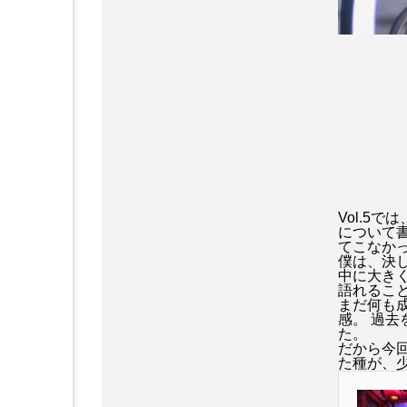
アバター:ファイヤー・アンド・
アリス・イン・ワンダーランド
アンドリュー・ガーフィールド
インターステラー
ウーナ
エミリー・ブラント
エル
Vol.5
について
キルスティン・ダンスト
てこなか
僕は、決し
中に大き
ゴジラ-1.0
ザ・バットマ
語れるこ
まだ何も
感。 過
シャーリーズ・セロン
ジ
た。
だから今
た種が、
ジョン・ウィック
ジョン