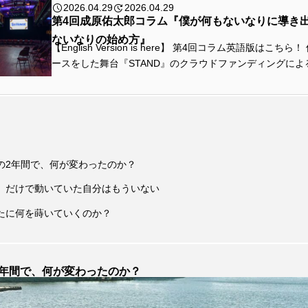
スパイダーマン
セイディー・シンク
ゼンデイヤ
2026.04.29
2026.04.29
第4回成原佑太郎コラム『僕が何もないなりに導き
・シャラメ
トーマシン・マッケンジー
トイ・ストーリー
ないなりの始め方』
【English Version is here】 第4回コラム英語版はこち
ースをした舞台『STAND』のクラウドファンディングによ
ニコール・キッドマン
ニコラス・ケイジ
ハリー・
確保について触れた前回のコラム。 結果としては、62
ティック４：ファースト・ステップ
プラダを着た悪魔
プ
ター：バッドランド
フレンズ
ペドロ・パスカル
の2年間で、何が変わったのか？
つかめ
マイ・インターン
マイキー・マディソン
』だけで動いていた自分はもういない
ン：インポッシブル
ミリー・ボビー・ブラウン
メリル・
たに何を蒔いていくのか？
で～
モンゴル映画祭
レ・ミゼラブル
レオナルド
ティンソン
名もなき者／A COMPLETE UNKNOWN
外山
2年間で、何が変わったのか？
新田真剣佑
枯れ木に銃弾
洋画
海外旅行