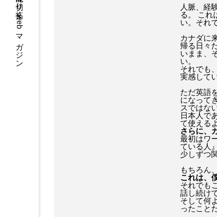
エンタメで人の可能性を切り拓くwebマガジン
人脈、経
る。 こ
い。それ
カナダに来
帰る日々
いまま、
い。
それでも
実感して
ただ英語
になって
スではな
日本人で
て使える
さらに、
最初はワ
ている人
少しずつ
もちろん
これは、
それでも
話し続け
そして何
ったこと