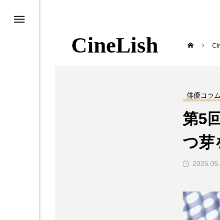
CineLish
Ci
映画
俳優コラ
第5
つ芽
2026.05