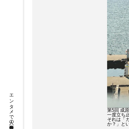
瞬間英作文
祐真キキ
防犯グッズ
鬼滅の刃
第5回 
一度立ち
それは「
か？
」と