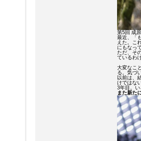
第5回 
最近、「
えた。こ
にもなっ
ただ、そ
ているわ
大変なこ
る。気づ
以前は、
けではな
3年目。
また新た