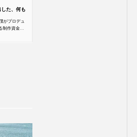
ダークナイト ライジング
出した、何も
5
トム・クルーズ
ら！ 僕がプロデュ
る制作資金の
ポッター
ハリウッド
人から約3,...
ラダを着た悪魔2
マシュー・マコノヒー
ストリープ
・ディカプリオ
史織
忽那汐里
海外移住
田所ちさ