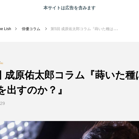
本サイトは広告を含みます
ne Lish
俳優コラム
第5回 成原佑太郎コラム『蒔いた種は、いつ芽を出すのか？』
RECOMMEND
俳優コラム
海外
ム
回 成原佑太郎コラム『蒔いた種
を出すのか？』
.29