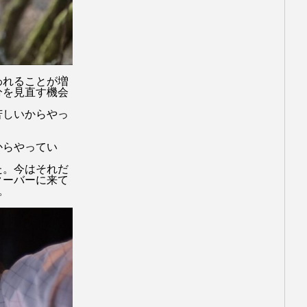
われることが増
分を見直す機会
苦しいからやっ
からやってい
た。今はそれだ
クーバーに来て
。