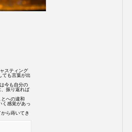
アリアナ・グランデ
セル・エルゴート
いまおかしんじ監督
遠の約束
エマ・ストーン
キャスティング
しても言葉が出
・ブランシェット
間は今も自分の
は、振り返れば
ェニファー・アニストン
ことへの違和
いく感覚があっ
イン
ジョニー・デップ
てから蒔いてき
ソン