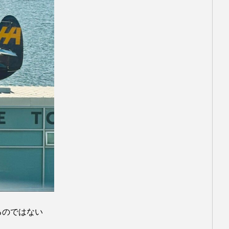
田修也
鍵
るのではない