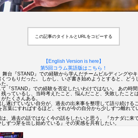
アッシュ
アベンジャーズ：ドゥームズデイ
アメリカ
アン・ハサウェイ
アンジェリーナ・ジョリー
アン
アンナ・サワイ
イカゲーム
いまおかしんじ
この記事のタイトルとURLをコピーする
・チャップリン
ウィキッド ふたりの魔女
ウィキッド 永
【English Version is here】
・ファニング
オードリー・ヘプバーン
キアヌ・リーブス
第5回コラム英語版はこちら！
では、舞台『STAND』での経験から学んだチームビルディングや
書くつもりだった。 しかし、いざ書き始めようとすると、どう
クレイマー、クレイマー
ゲイテン・マタラッツォ
ケイト
った。
て『STAND』での経験を否定したいわけではない。 あの時
く残っているし、当時考えたこと、悩んだこと、失敗したこと
ン
ジェームズ・ガン
ジェームズ・キャメロン
ジ
とがたくさんある。
成し遂げていない自分が、過去の出来事を整理して語り続ける
去を言葉にすればするほど、それが今の自分から少しずつ離れて
ュラシック・ワールド
ジュリア・ロバーツ
ジョセフ・ク
回は、過去の話ではなく今の話をしたいと思う。『カナダに来
少しずつ芽を出し始めている』その実感を共有したい。
・バーンサル
シンシア・エリヴォ
スカーレット・ヨハン