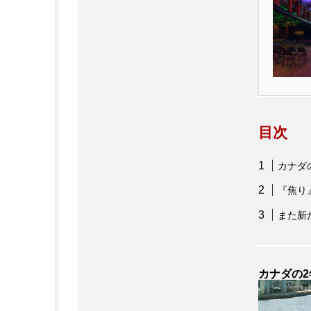
ストレンジャー・シングス5
タイタニック
ティモシー
ドラマ版『ハリー・ポッター』
ハル・ベリー
ファンタス
目次
ブラッド・ピット
プレデ
カナダ
マーティ・シュプリーム 世界を
『焦り
マレフィセント
ミッショ
また新
モダン・ラブ～今日もNYの街角
ロケ地巡り
ロバート・パ
カナダの
成原佑太郎
戸張瞬