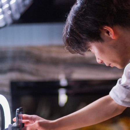
第7回 成原佑太郎コラ
『プラ
ム『自分との約束は、
ロケ地
必ず資産になる』
リの撮
Rooney
Rooney
所、聖
2026.07.30
2026
TAG LIST
Dinner With Audrey
F1／エフワン
GODZILLA
H
Netflix
Return to My Blue
SUPER 8／スーパーエイト
キッド：フォー・グッド）
Words Breathe Life
アニャ・テイラ