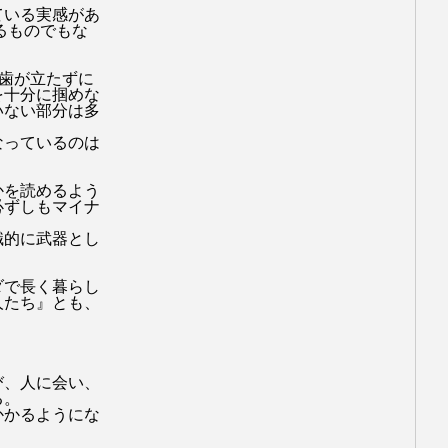
ている実感があ
るものでもな
、歯が立たずに
を十分に掴めな
いない部分は多
なっているのは
かを読めるよう
必ずしもマイナ
識的に武器とし
ダで長く暮らし
人たち
』とも、
び、人に会い、
る。
かかるようにな