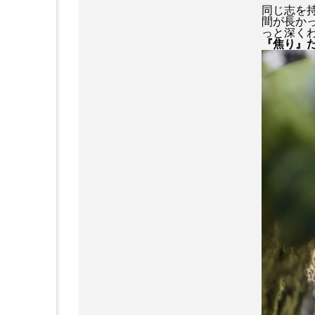
同じ志を
間が長か
っと深く
『焦り』