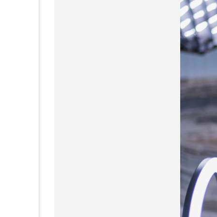
瓦礫の中から、命は生
まれ続ける――ガザ在
住チームが記録したド
キュメンタリー『9月の
2026.08.04
アル・ラシード通り』
公開
9月のアル・ラシード通り
IELTS
jkローリング
Wicked: For Good（ウィ