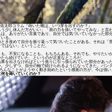
成原佑太郎コラム『蒔いた種は、いつ芽を出すのか？』
もう少し休んだ方がいい」「肩の力を抜いてやってみな」と言
れは、ありがたい言葉であり、自分では気づいていなかった部
ている。
のとき改めて自分を振り返って気づいたことがある。
それは「
けではない」ということだ。
とも、不安になることも、もちろんある。それでも、やりたい
いたら続けていた、というのが正直なところだ。
結果を出さなければという焦りに引っ張られていた部分があっ
い。少しずつ、自分の軸で続けられるようになってきた。バン
いろんなことがようやく動き始めたという感覚の方が、今は強い
に何を蒔いていくのか？